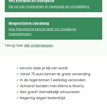
Het kompas en navigatie
De rol van magneten in navigatie en ontdekking.
Magnetisme vandaag
Hoe historische kennis leidt tot moderne
toepassingen.
Terug naar
alle onderwerpen
.
✓
Service waar je blij van wordt
✓
Vanaf 75 euro binnen NL gratis verzending
✓
In de regel binnen 1 werkdag verzonden
✓
Achteraf betalen met Klarna & Riverty
✓
Niet goed? Gemakkelijk retourneren
✓
Negentig dagen bedenktijd