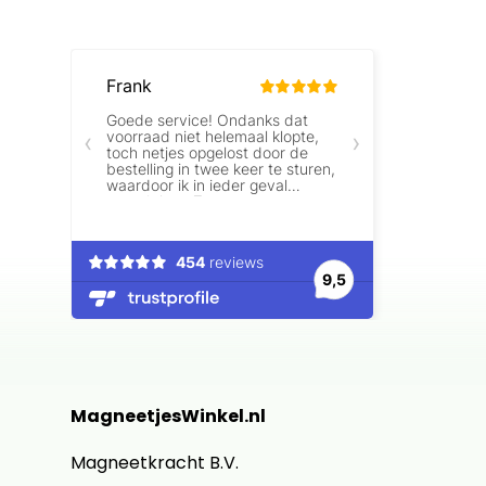
MagneetjesWinkel.nl
Magneetkracht B.V.