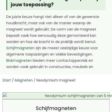
jouw toepassing?
De juiste keuze hangt niet alleen af van de gewenste
houdkracht, maar ook van de manier waarop de
magneet wordt gebruikt. De vorm van de magneet
bepaalt vaak hoe eenvoudig deze gemonteerd kan
worden en hoe de kracht in de praktijk wordt benut.
Schijfmagneten
zijn de meest veelzijdige keuze voor
algemene toepassingen en vlakke bevestigingen.
Blokmagneten
bieden meer contactoppervlak en
worden vaak gebruikt in constructies, meubels en
technische projecten. Ringmagneten zijn geschikt
wanneer montage met een bout of as gewenst is, terwijl
Start
/
Magneten
/
Neodymium magneet
potmagneten
de magnetische kracht concentreren
richting het contactvlak voor maximale houdkracht op
staal. Voor toepassingen waarbij verschuiven een risico
vormt of waarbij de ondergrond beschermd moet
Schijfmagneten
blijven, kunnen
rubbermagneten
een betere keuze zijn