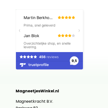
Beoordelingen laden…
MagneetjesWinkel.nl
Magneetkracht B.V.