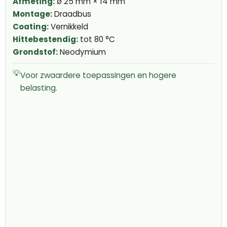
Afmeting:
ø 25 mm × 14 mm
Montage:
Draadbus
Coating:
Vernikkeld
Hittebestendig:
tot 80 °C
Grondstof:
Neodymium
💡
Voor zwaardere toepassingen en hogere
belasting.