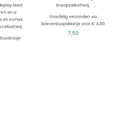
isplay leest
knoopcelbatterij.
 mm en is
Voordelig verzonden via
s en inches.
brievenbuspakketje voor € 4,90
celbatterij.
7,50
enbusdoosje