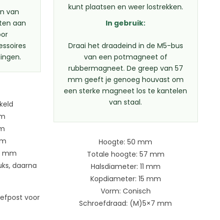
kunt plaatsen en weer lostrekken.
en van
ten aan
In gebruik:
oor
essoires
Draai het draadeind in de M5-bus
ingen.
van een potmagneet of
rubbermagneet. De greep van 57
mm geeft je genoeg houvast om
een sterke magneet los te kantelen
van staal.
kkeld
mm
mm
mm
Hoogte: 50 mm
 7 mm
Totale hoogte: 57 mm
uks, daarna
Halsdiameter: 11 mm
Kopdiameter: 15 mm
Vorm: Conisch
iefpost voor
Schroefdraad: (M)5×7 mm