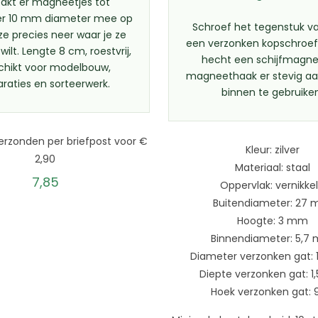
pakt er magneetjes tot
r 10 mm diameter mee op
Schroef het tegenstuk v
ze precies neer waar je ze
een verzonken kopschroef
ilt. Lengte 8 cm, roestvrij,
hecht een schijfmagne
chikt voor modelbouw,
magneethaak er stevig aan
araties en sorteerwerk.
binnen te gebruike
erzonden per briefpost voor €
Kleur: zilver
2,90
Materiaal: staal
7,85
Oppervlak: vernikke
Buitendiameter: 27
Hoogte: 3 mm
Binnendiameter: 5,7
Diameter verzonken gat: 
Diepte verzonken gat: 
Hoek verzonken gat: 