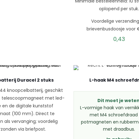
Minimale besteleenheid: 10 st
oplopend per stuk
Voordelige verzending
brievenbusdoosje voor 
0,43
atterij Duracel 2 stuks
L-haak M4 schroefd
R44 knoopcelbatterij, geschikt
de telescoopmagneet met led-
Dit moet je weten
 en de digitale kunststof
L-vormige haak van vernikk
maat (100 mm). Direct te
met M4 schroefdraad 
n als vervanging; voordelig
potmagneten en rubberm
rzonden via briefpost.
met draadbus.