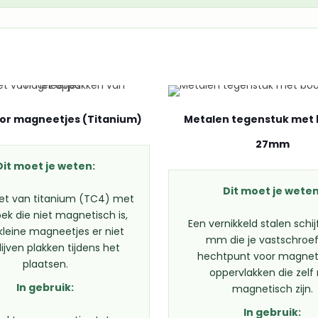
oor magneetjes (Titanium)
Metalen tegenstuk met
27mm
Dit moet je weten:
Dit moet je weten
et van titanium (TC4) met
bek die niet magnetisch is,
Een vernikkeld stalen schi
kleine magneetjes er niet
mm die je vastschroef
ijven plakken tijdens het
hechtpunt voor magne
plaatsen.
oppervlakken die zelf 
In gebruik:
magnetisch zijn.
In gebruik: