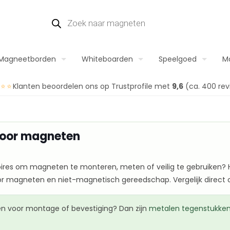
Magneetborden
Whiteboarden
Speelgoed
M
⭐⭐⭐
Klanten beoordelen ons op Trustprofile met
9,6
(ca. 400 rev
voor magneten
ires om magneten te monteren, meten of veilig te gebruiken? H
or magneten en niet-magnetisch gereedschap. Vergelijk direct op
n voor montage of bevestiging? Dan zijn
metalen tegenstukke