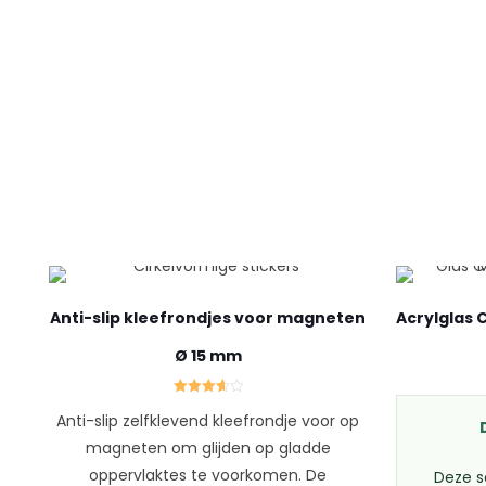
Anti-slip kleefrondjes voor magneten
Acrylglas
Ø 15 mm
Gewaardeerd
Anti-slip zelfklevend kleefrondje voor op
3.67
uit 5
magneten om glijden op gladde
oppervlaktes te voorkomen. De
Deze s