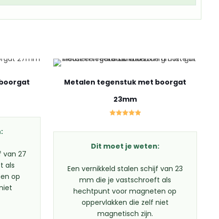
 boorgat
Metalen tegenstuk met boorgat
23mm
Gewaardeerd
5.00
:
uit 5
Dit moet je weten:
jf van 27
t als
Een vernikkeld stalen schijf van 23
ten op
mm die je vastschroeft als
niet
hechtpunt voor magneten op
oppervlakken die zelf niet
magnetisch zijn.