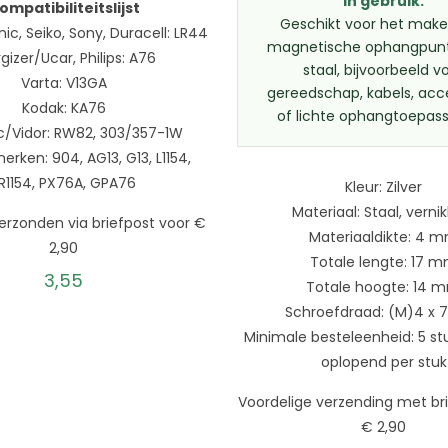
In gebruik:
ompatibiliteitslijst
Geschikt voor het mak
nic, Seiko, Sony, Duracell: LR44
magnetische ophangpun
gizer/Ucar, Philips: A76
staal, bijvoorbeeld v
Varta: V13GA
gereedschap, kabels, acc
Kodak: KA76
of lichte ophangtoepass
/Vidor: RW82, 303/357-1W
rken: 904, AG13, G13, L1154,
R1154, PX76A, GPA76
Kleur: Zilver
Materiaal: Staal, verni
erzonden via briefpost voor €
Materiaaldikte: 4 
2,90
Totale lengte: 17 
3,55
Totale hoogte: 14 
Schroefdraad: (M)4 x
Minimale besteleenheid: 5 st
oplopend per stuk
Voordelige verzending met br
€ 2,90