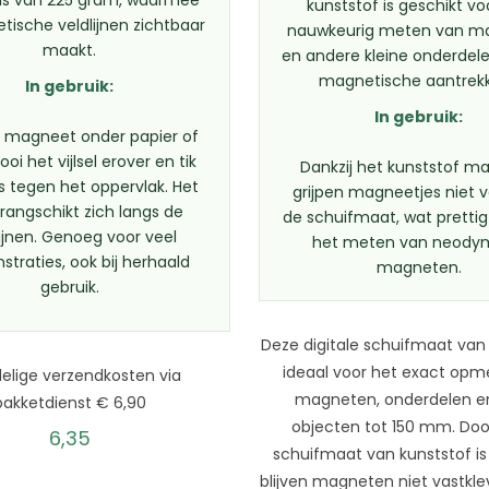
kunststof is geschikt vo
tische veldlijnen zichtbaar
nauwkeurig meten van m
maakt.
en andere kleine onderdel
magnetische aantrekk
In gebruik:
In gebruik:
 magneet onder papier of
rooi het vijlsel erover en tik
Dankzij het kunststof ma
s tegen het oppervlak. Het
grijpen magneetjes niet 
l rangschikt zich langs de
de schuifmaat, wat prettig 
lijnen. Genoeg voor veel
het meten van neody
traties, ook bij herhaald
magneten.
gebruik.
Deze digitale schuifmaat van 
ideaal voor het exact op
elige verzendkosten via
magneten, onderdelen en
pakketdienst € 6,90
objecten tot 150 mm. Doo
6,35
schuifmaat van kunststof i
blijven magneten niet vastkl