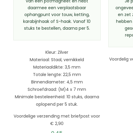
van een potmagneet en hebt
Je 
daarmee een verplaatsbaar
ongevee
ophangpunt voor touw, ketting,
en zet 
karabijnhaak of S-haak. Vanaf 10
hebben w
stuks te bestellen, daarna per 5.
ges
rep
Kleur: Zilver
Voordelig v
Materiaal: Staal, vernikkeld
Materiaaldikte: 3,5 mm
Totale lengte: 22,5 mm
Binnendiameter: 4,5 mm
Schroefdraad: (M)4 x 7 mm
Minimale besteleenheid: 10 stuks, daarna
oplopend per 5 stuk.
Voordelige verzending met briefpost voor
€ 2,90