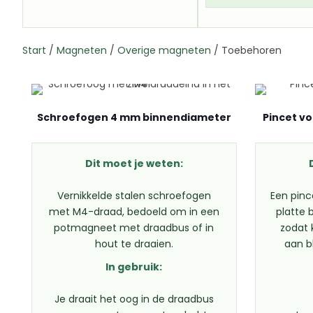
Start
/
Magneten
/
Overige magneten
/
Toebehoren
Schroefogen 4 mm binnendiameter
Pincet v
Dit moet je weten:
Vernikkelde stalen schroefogen
Een pinc
met M4-draad, bedoeld om in een
platte 
potmagneet met draadbus of in
zodat 
hout te draaien.
aan bl
In gebruik:
Je draait het oog in de draadbus