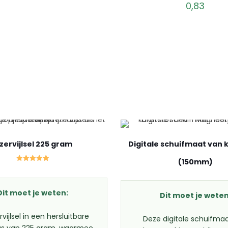
0,83
Jzervijlsel 225 gram
Digitale schuifmaat van 
(150mm)
Gewaardeerd
5.00
uit 5
Dit moet je weten:
Dit moet je weten
zervijlsel in een hersluitbare
Deze digitale schuifma
us van 225 gram, waarmee