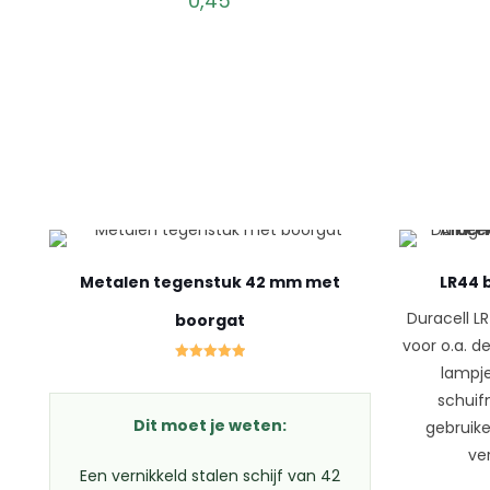
0,45
Metalen tegenstuk 42 mm met
LR44 b
Duracell L
boorgat
voor o.a. 
lampje
Gewaardeerd
5.00
uit 5
schuif
Dit moet je weten:
gebruike
ve
Een vernikkeld stalen schijf van 42