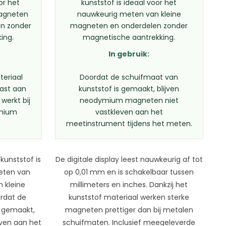
or het
kunststof is ideaal voor het
agneten
nauwkeurig meten van kleine
en zonder
magneten en onderdelen zonder
ing.
magnetische aantrekking.
In gebruik:
teriaal
Doordat de schuifmaat van
vast aan
kunststof is gemaakt, blijven
werkt bij
neodymium magneten niet
mium
vastkleven aan het
meetinstrument tijdens het meten.
kunststof is
De digitale display leest nauwkeurig af tot
meten van
op 0,01 mm en is schakelbaar tussen
 kleine
millimeters en inches. Dankzij het
rdat de
kunststof materiaal werken sterke
s gemaakt,
magneten prettiger dan bij metalen
even aan het
schuifmaten. Inclusief meegeleverde