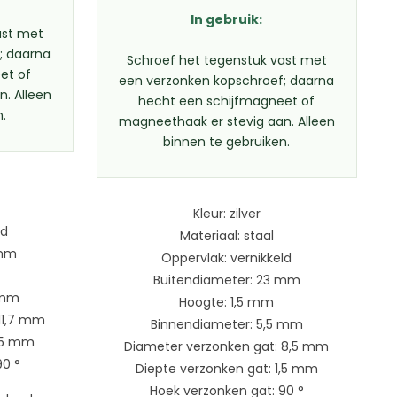
In gebruik:
ast met
; daarna
Schroef het tegenstuk vast met
et of
een verzonken kopschroef; daarna
. Alleen
hecht een schijfmagneet of
n.
magneethaak er stevig aan. Alleen
binnen te gebruiken.
Kleur: zilver
ld
Materiaal: staal
 mm
Oppervlak: vernikkeld
Buitendiameter: 23 mm
 mm
Hoogte: 1,5 mm
11,7 mm
Binnendiameter: 5,5 mm
1,5 mm
Diameter verzonken gat: 8,5 mm
90 °
Diepte verzonken gat: 1,5 mm
Hoek verzonken gat: 90 °