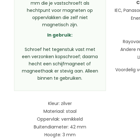
C
mm die je vastschroeft als
hechtpunt voor magneten op
IEC, Panaso
oppervlakken die zelf niet
Ener
magnetisch zijn.
In gebruik:
Rayovac
Schroef het tegenstuk vast met
Andere me
een verzonken kopschroef; daarna
L
hecht een schijfmagneet of
Voordelig v
magneethaak er stevig aan. Alleen
binnen te gebruiken.
Kleur: zilver
Materiaal: staal
Oppervlak: vernikkeld
Buitendiameter: 42 mm
Hoogte: 3 mm