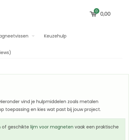
0
0,00
agneetvissen
Keuzehulp
iews)
ieronder vind je hulpmiddelen zoals metalen
 toepassing en kies wat past bij jouw project.
n
of geschikte
lijm voor magneten
vaak een praktische