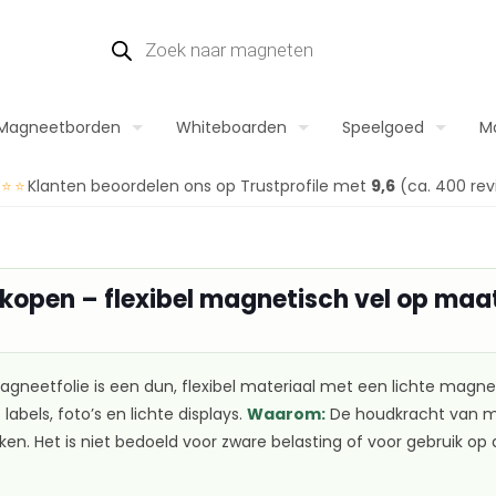
Magneetborden
Whiteboarden
Speelgoed
M
⭐⭐⭐
Klanten beoordelen ons op Trustprofile met
9,6
(ca. 400 rev
kopen – flexibel magnetisch vel op maa
gneetfolie is een dun, flexibel materiaal met een lichte magneti
labels, foto’s en lichte displays.
Waarom:
De houdkracht van ma
en. Het is niet bedoeld voor zware belasting of voor gebruik 