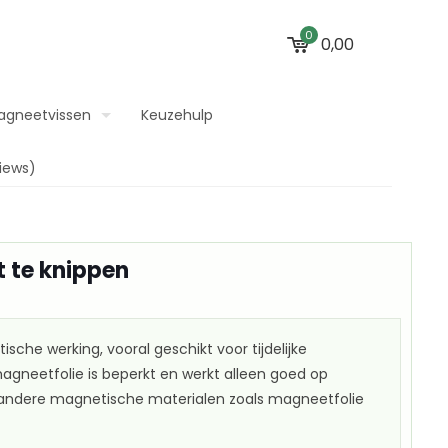
0
0,00
agneetvissen
Keuzehulp
iews)
t te knippen
sche werking, vooral geschikt voor tijdelijke
gneetfolie is beperkt en werkt alleen goed op
op andere magnetische materialen zoals magneetfolie