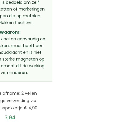
 is bedoeld om zelf
ketten of markeringen
ippen die op metalen
vlakken hechten.
Waarom:
flexibel en eenvoudig op
ken, maar heeft een
oudkracht en is niet
m sterke magneten op
, omdat dit de werking
 verminderen.
e afname: 2 vellen
ige verzending via
buspakketje € 4,90
3,94