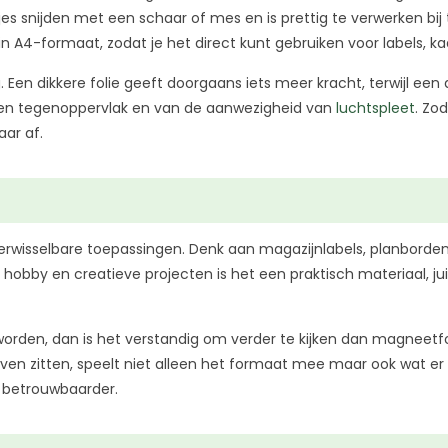
jes snijden met een schaar of mes en is prettig te verwerken bij 
in A4-formaat, zodat je het direct kunt gebruiken voor labels, k
 Een dikkere folie geeft doorgaans iets meer kracht, terwijl een 
alen tegenoppervlak en van de aanwezigheid van
luchtspleet
. Zo
ar af.
en verwisselbare toepassingen. Denk aan magazijnlabels, planbor
obby en creatieve projecten is het een praktisch materiaal, j
worden, dan is het verstandig om verder te kijken dan magneetfo
jven zitten, speelt niet alleen het formaat mee maar ook wat er
k betrouwbaarder.