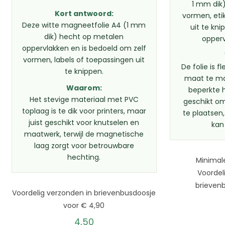
1 mm dik)
Kort antwoord:
vormen, eti
Deze witte magneetfolie A4 (1 mm
uit te kn
dik) hecht op metalen
opper
oppervlakken en is bedoeld om zelf
vormen, labels of toepassingen uit
De folie is 
te knippen.
maat te ma
Waarom:
beperkte h
Het stevige materiaal met PVC
geschikt o
toplaag is te dik voor printers, maar
te plaatsen
juist geschikt voor knutselen en
kan
maatwerk, terwijl de magnetische
laag zorgt voor betrouwbare
hechting.
Minimal
Voordel
brieven
Voordelig verzonden in brievenbusdoosje
voor € 4,90
4,50