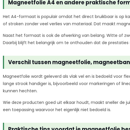
Magneetfolie A4 en andere praktische for
Het A4-formaat is populair omdat het direct bruikbaar is op kan
of stroken zonder veel verlies van materiaal. Dat maakt magneet
Naast het formaat is ook de afwerking van belang. Witte of zw
Daarbij blijft het belangrijk om te onthouden dat de prestatie
Verschil tussen magneetfolie, magneetba
Magneetfolie wordt geleverd als vlak vel en is bedoeld voor fl
lange strook handiger is, bijvoorbeeld voor markeringen of lin
kunnen hechten.
Wie deze producten goed uit elkaar houdt, maakt sneller de j
een toepassing waarvoor het eigenlijk niet bedoeld is.
Praktische tips voordat je magneetfolie bes