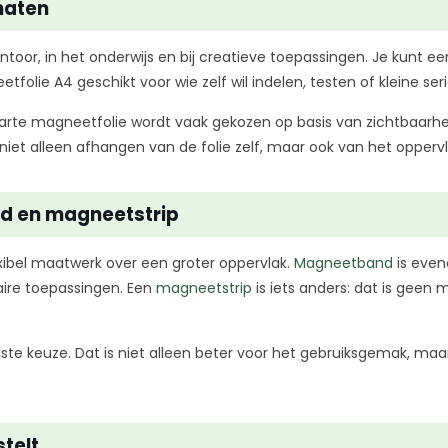
maten
toor, in het onderwijs en bij creatieve toepassingen. Je kunt een 
folie A4 geschikt voor wie zelf wil indelen, testen of kleine ser
arte magneetfolie wordt vaak gekozen op basis van zichtbaarheid
s niet alleen afhangen van de folie zelf, maar ook van het opper
nd en magneetstrip
exibel maatwerk over een groter oppervlak.
Magneetband
is even
eaire toepassingen. Een
magneetstrip
is iets anders: dat is gee
uiste keuze. Dat is niet alleen beter voor het gebruiksgemak, m
telt