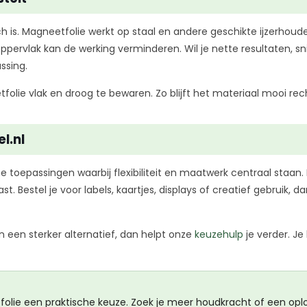
ch is. Magneetfolie werkt op staal en andere geschikte ijzerho
 oppervlak kan de werking verminderen. Wil je nette resultaten, 
assing.
olie vlak en droog te bewaren. Zo blijft het materiaal mooi rec
l.nl
e toepassingen waarbij flexibiliteit en maatwerk centraal staan.
ast. Bestel je voor labels, kaartjes, displays of creatief gebruik
en een sterker alternatief, dan helpt onze
keuzehulp
je verder. Je
folie een praktische keuze. Zoek je meer houdkracht of een oplo