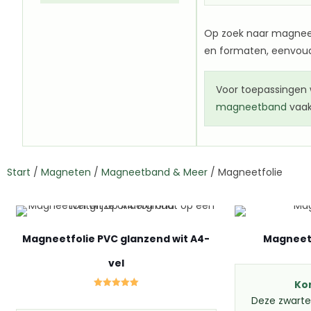
Op zoek naar magneetf
en formaten, eenvoud
Voor toepassingen w
magneetband
vaak
Start
/
Magneten
/
Magneetband & Meer
/
Magneetfolie
Magneetfolie PVC glanzend wit A4-
Magneetf
vel
Ko
Gewaardeerd
Deze zwarte
5.00
uit 5