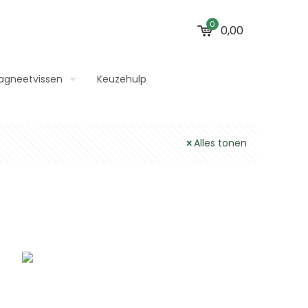
0
0,00
agneetvissen
Keuzehulp
Alles tonen