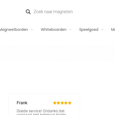
Producten
zoeken
Magneetborden
Whiteboarden
Speelgoed
M