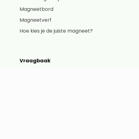
Magneetbord
Magneetverf
Hoe kies je de juiste magneet?
Vraagbaak
Hoe werkt een magneet?
Soorten magneten
Wat heeft invloed op de sterkte?
Magnetiseringsrichting polen
Vraagbaak
Kennisbank