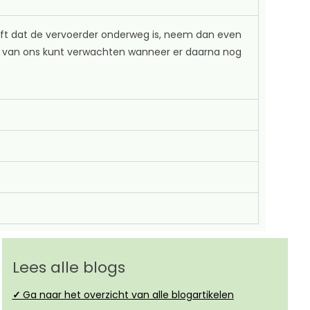
ijft dat de vervoerder onderweg is, neem dan even
je van ons kunt verwachten wanneer er daarna nog
Lees alle blogs
✓
Ga naar het overzicht van alle blogartikelen