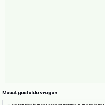
Meest gestelde vragen
De zending is al heel lang onderweg. Wat kan ik do