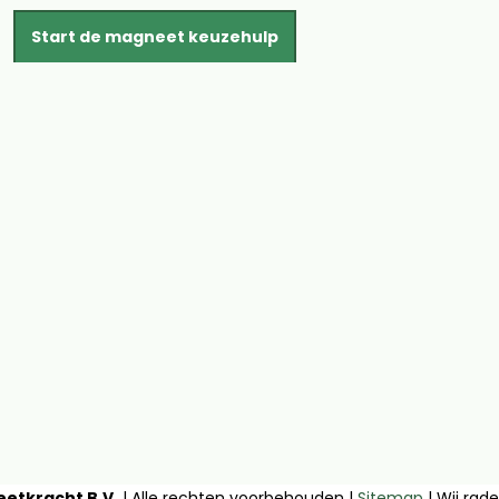
Start de magneet keuzehulp
etkracht B.V.
| Alle rechten voorbehouden |
Sitemap
| Wij rad