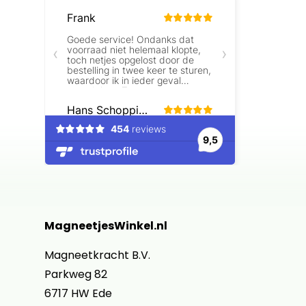
Beoordelingen laden…
MagneetjesWinkel.nl
Magneetkracht B.V.
Parkweg 82
6717 HW Ede