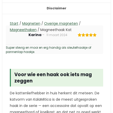
Disclaimer
Start
/
Magneten
/
Overige magneten
/
Magneethaken
/
Magneethaak Kat
Karina
–
11 maart 2024
Gewaardeerd
5
uit 5
Super stevig en mooi en erg handig als sleutelhaakje of
pannenlap haakje.
Voor wie een haak ook iets mag
zeggen
De kattenliefhebber in huis herkent dit meteen. De
katvorm van KalaMitica is de meest uitgesproken
haak in de serie — een accessoire dat opvalt op een
magneetbord of koelkast, en dat net zo goed werkt