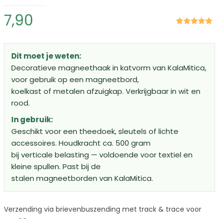
7,90
Gewaardeerd
1
5.00
op 5
gebaseerd
op
klant
Dit moet je weten:
waardering
Decoratieve magneethaak in katvorm van KalaMitica,
voor gebruik op een magneetbord,
koelkast of metalen afzuigkap. Verkrijgbaar in wit en
rood.
In gebruik:
Geschikt voor een theedoek, sleutels of lichte
accessoires. Houdkracht ca. 500 gram
bij verticale belasting — voldoende voor textiel en
kleine spullen. Past bij de
stalen magneetborden van KalaMitica.
Verzending via brievenbuszending met track & trace voor