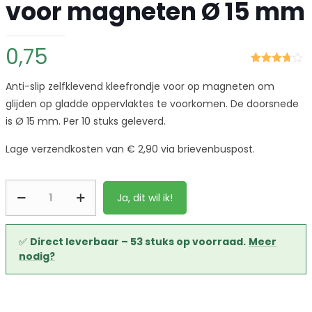
voor magneten Ø 15 mm
0,75
Gewaardeerd
3
3.67
op
Anti-slip zelfklevend kleefrondje voor op magneten om
5
gebaseerd
glijden op gladde oppervlaktes te voorkomen. De doorsnede
op
klant
is Ø 15 mm. Per 10 stuks geleverd.
waarderingen
Lage verzendkosten van € 2,90 via brievenbuspost.
Anti-
Ja, dit wil ik!
slip
kleefrondjes
voor
✅
Direct leverbaar – 53 stuks op voorraad.
Meer
nodig?
magneten
Ø
15
mm