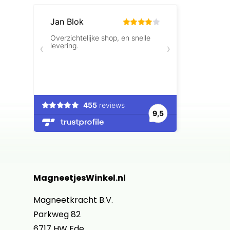
MagneetjesWinkel.nl
Magneetkracht B.V.
Parkweg 82
6717 HW Ede