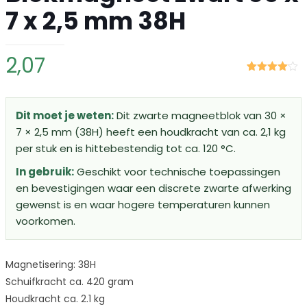
7 x 2,5 mm 38H
2,07
Gewaardeerd
1
4.00
op 5
gebaseerd
op
klant
Dit moet je weten:
Dit zwarte magneetblok van 30 ×
waardering
7 × 2,5 mm (38H) heeft een houdkracht van ca. 2,1 kg
per stuk en is hittebestendig tot ca. 120 °C.
In gebruik:
Geschikt voor technische toepassingen
en bevestigingen waar een discrete zwarte afwerking
gewenst is en waar hogere temperaturen kunnen
voorkomen.
Magnetisering: 38H
Schuifkracht ca. 420 gram
Houdkracht ca. 2.1 kg