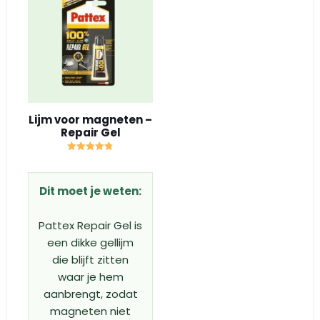
Lijm voor magneten –
Repair Gel
Gewaardeerd
4.75
uit 5
Dit moet je weten:
Pattex Repair Gel is
een dikke gellijm
die blijft zitten
waar je hem
aanbrengt, zodat
magneten niet