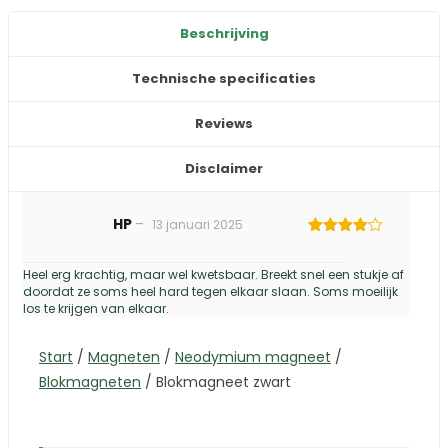
Beschrijving
Technische specificaties
Reviews
Disclaimer
HP
–
13 januari 2025
Gewaardeerd
4
uit 5
Heel erg krachtig, maar wel kwetsbaar. Breekt snel een stukje af
doordat ze soms heel hard tegen elkaar slaan. Soms moeilijk
los te krijgen van elkaar.
Start
/
Magneten
/
Neodymium magneet
/
Blokmagneten
/
Blokmagneet zwart