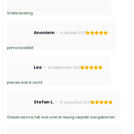
Gewaardeerd
5
uit 5
Snelle levering
Anoniem
–
9 oktober 2021
Gewaardeerd
5
uit 5
prima kwaliteit
Leo
–
18 september 2021
Gewaardeerd
5
uit 5
precies wat ik zocht
Stefan L.
–
31 augustus 2021
Gewaardeerd
5
uit 5
Goede service, het was snel en keurig verpakt aangekomen.