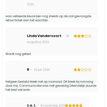
Gewaardeerd
2022
5
uit 5
was verkeerde keuze ben nog steeds op de aangevraagde
retour ticket aan het wachten
Linda Vandervoort
–
18
Gewaardeerd
augustus 2022
3
uit 5
Wordt nog getest
R
–
25 juli 2022
Gewaardeerd
2
uit
Hetgeen besteld bleek niet op voorraad. Dit bleek bij navraag
5
door mij. Communicatie was niet geweldig.Uiteindelijk duurde
het best wel even.
z.e. l.
–
8 november 2021