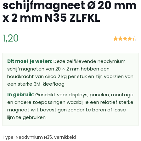
schijfmagneet Ø 20 mm
x 2 mm N35 ZLFKL
1,20
Gewaardeerd
11
4.36
op 5
gebaseerd
op
klant
Dit moet je weten:
Deze zelfklevende neodymium
waarderingen
schijfmagneten van 20 × 2 mm hebben een
houdkracht van circa 2 kg per stuk en zijn voorzien van
een sterke 3M-kleeflaag.
In gebruik:
Geschikt voor displays, panelen, montage
en andere toepassingen waarbij je een relatief sterke
magneet wilt bevestigen zonder te boren of losse
lijm te gebruiken.
Type: Neodymium N35, vernikkeld