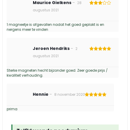
Maurice Gielkens
–
28
Gewaardeerd
augustus 2021
3
uit 5
1 magneetje is afgevallen nadat het goed geplakt is en
nergens meer te vinden
Jeroen Hendriks
–
2
Gewaardeerd
augustus 2021
5
uit 5
Sterke magneten hecht bijzonder goed. Zeer goede prijs /
kwaliteit verhouding.
Hennie
–
8 november 2020
Gewaardeerd
5
uit 5
prima