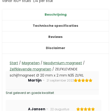
Vanaf 160+ stuks
1,14
per stuk
Beschrijving
Technische specificaties
Reviews
Disclaimer
Start
/
Magneten
/
Neodymium magneet
/
Zelfklevende magneten
/
ZELFKLEVENDE
schijfmagneet Ø 20 mm x 2 mm N35 ZLFKL
Martijn
–
21 september 2022
Gewaardeerd
5
uit 5
Snel geleverd en goede kwaliteit
A Jansen
–
22 augustus