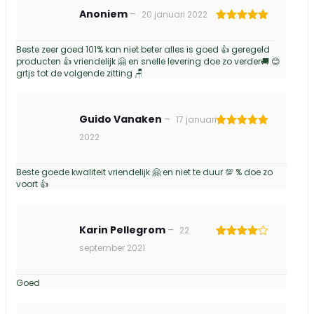
Anoniem
–
20 januari 2022
Gewaardeerd
5
uit 5
Beste zeer goed 101% kan niet beter alles is goed 👍 geregeld
producten 👍 vriendelijk 🤗 en snelle levering doe zo verder🚚 😊
grtjs tot de volgende zitting 🪑
Guido Vanaken
–
17 januari
Gewaardeerd
2022
5
uit 5
Beste goede kwaliteit vriendelijk 🤗 en niet te duur 💯 % doe zo
voort 👍
Karin Pellegrom
–
22
Gewaardeerd
september 2021
4
uit 5
Goed