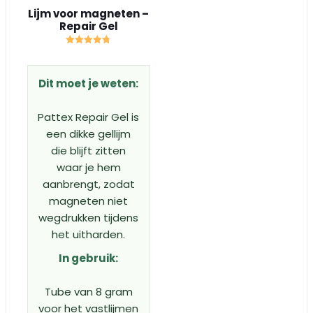
Lijm voor magneten –
Repair Gel
Gewaardeerd
4.75
uit 5
Dit moet je weten:
Pattex Repair Gel is
een dikke gellijm
die blijft zitten
waar je hem
aanbrengt, zodat
magneten niet
wegdrukken tijdens
het uitharden.
In gebruik:
Tube van 8 gram
voor het vastlijmen