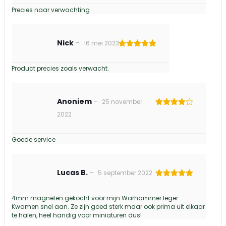
Precies naar verwachting
Nick
–
16 mei 2023
Gewaardeerd
5
uit 5
Product precies zoals verwacht.
Anoniem
–
25 november
Gewaardeerd
2022
4
uit 5
Goede service
Lucas B.
–
5 september 2022
Gewaardeerd
5
uit 5
4mm magneten gekocht voor mijn Warhammer leger.
Kwamen snel aan. Ze zijn goed sterk maar ook prima uit elkaar
te halen, heel handig voor miniaturen dus!