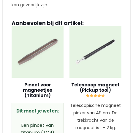
kan gevaarlijk zijn.
Aanbevolen bij dit artikel:
Pincet voor
Telescoop magneet
magneetjes
(Pickup tool)
(Titanium)
Gewaardeerd
Telescopische magneet
4.67
uit 5
Dit moet je weten:
picker van 49 cm. De
trekkracht van de
Een pincet van
magneet is 1 – 2 kg.
titanium (TC4)