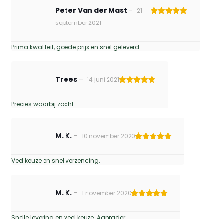
Peter Van der Mast
–
21
Gewaardeerd
september 2021
5
uit 5
Prima kwaliteit, goede prijs en snel geleverd
Trees
–
14 juni 2021
Gewaardeerd
5
uit 5
Precies waarbij zocht
M. K.
–
10 november 2020
Gewaardeerd
5
uit 5
Veel keuze en snel verzending.
M. K.
–
1 november 2020
Gewaardeerd
5
uit 5
Snelle levering en veel keuze. Aanrader.