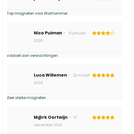
Gewaardeerd
5
uit 5
Top magneten voor Warhammer
Nico Puiman
–
13 januari
Gewaardeerd
2026
4
uit 5
voldoet aan verwachtingen.
Luca Willemen
–
23 maart
Gewaardeerd
2024
5
uit 5
Zeer sterke magneten
M@rk Oortwijn
–
17
Gewaardeerd
december 2023
5
uit 5