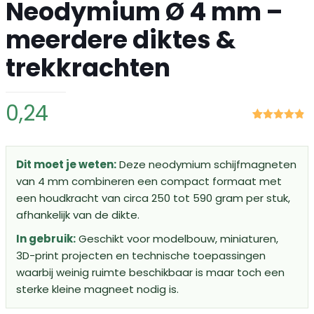
Neodymium Ø 4 mm –
meerdere diktes &
trekkrachten
0,24
Gewaardeerd
18
4.83
op 5
gebaseerd
op
klant
Dit moet je weten:
Deze neodymium schijfmagneten
waarderingen
van 4 mm combineren een compact formaat met
een houdkracht van circa 250 tot 590 gram per stuk,
afhankelijk van de dikte.
In gebruik:
Geschikt voor modelbouw, miniaturen,
3D-print projecten en technische toepassingen
waarbij weinig ruimte beschikbaar is maar toch een
sterke kleine magneet nodig is.