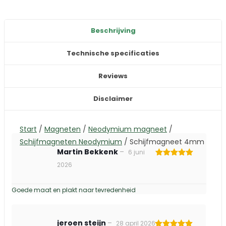
Beschrijving
Technische specificaties
Reviews
Disclaimer
Start
/
Magneten
/
Neodymium magneet
/
Schijfmagneten Neodymium
/
Schijfmagneet 4mm
Martin Bekkenk
–
6 juni
Gewaardeerd
2026
5
uit 5
Goede maat en plakt naar tevredenheid
jeroen steijn
–
28 april 2026