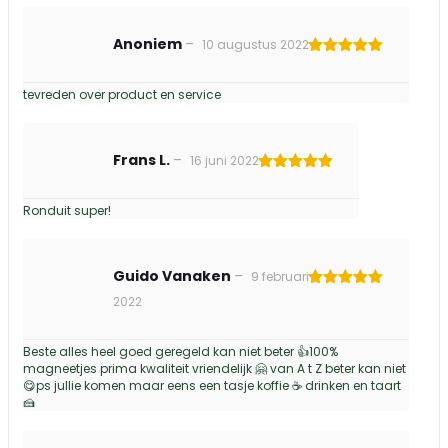
Anoniem
–
10 augustus 2022
Gewaardeerd
5
uit 5
tevreden over product en service
Frans L.
–
16 juni 2022
Gewaardeerd
5
uit 5
Ronduit super!
Guido Vanaken
–
9 februari
Gewaardeerd
2022
5
uit 5
Beste alles heel goed geregeld kan niet beter 👍100%
magneetjes prima kwaliteit vriendelijk 🤗 van A t Z beter kan niet
😋ps jullie komen maar eens een tasje koffie ☕️ drinken en taart
🍰