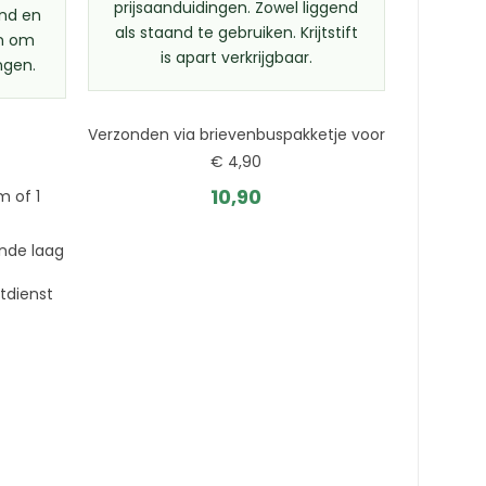
prijsaanduidingen. Zowel liggend
ond en
als staand te gebruiken. Krijtstift
en om
is apart verkrijgbaar.
ngen.
Verzonden via brievenbuspakketje voor
€ 4,90
10,90
m of 1
ende laag
tdienst