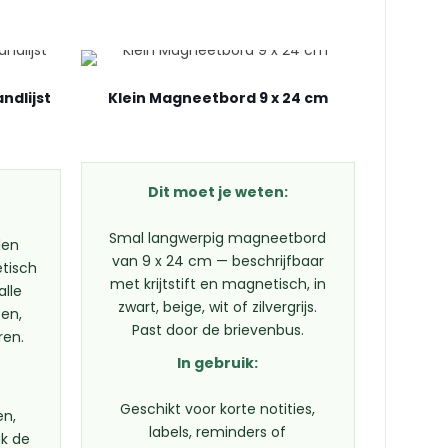
ndlijst
Klein Magneetbord 9 x 24 cm
Dit moet je weten:
Smal langwerpig magneetbord
len
van 9 x 24 cm — beschrijfbaar
tisch
met krijtstift en magnetisch, in
alle
zwart, beige, wit of zilvergrijs.
en,
Past door de brievenbus.
ren.
In gebruik:
Geschikt voor korte notities,
en,
labels, reminders of
ak de