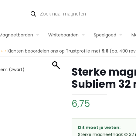
Magneetborden
Whiteboarden
Speelgoed
M
⭐⭐⭐
Klanten beoordelen ons op Trustprofile met
9,6
(ca. 400 rev
Sterke mag
Subliem 32
6,75
Dit moet je weten:
Sterke magneethaak Ø 32 m