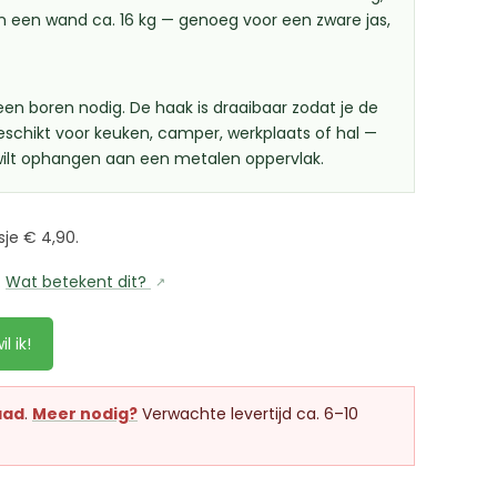
n een wand ca. 16 kg — genoeg voor een zware jas,
geen boren nodig. De haak is draaibaar zodat je de
schikt voor keuken, camper, werkplaats of hal —
s wilt ophangen aan een metalen oppervlak.
je € 4,90.
.
Wat betekent dit?
il ik!
aad
.
Meer nodig?
Verwachte levertijd ca. 6–10