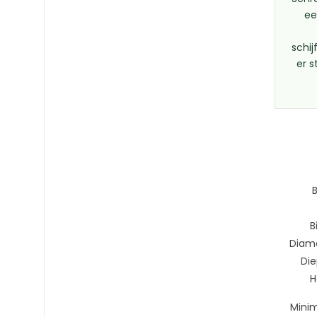
ee
schi
er s
B
Diame
Di
H
Minim