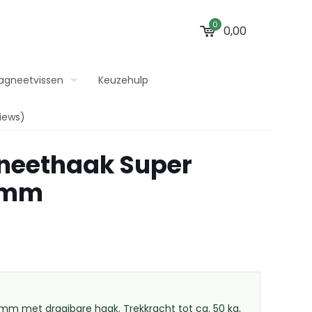
0
0,00
agneetvissen
Keuzehulp
iews)
neethaak Super
 mm
m met draaibare haak. Trekkracht tot ca. 50 kg,