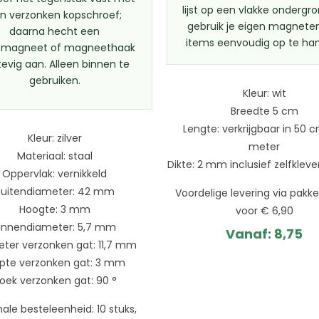
lijst op een vlakke ondergr
n verzonken kopschroef;
gebruik je eigen magnet
daarna hecht een
items eenvoudig op te ha
jfmagneet of magneethaak
tevig aan. Alleen binnen te
gebruiken.
Kleur: wit
Breedte 5 cm
Lengte: verkrijgbaar in 50 c
Kleur: zilver
meter
Materiaal: staal
Dikte: 2 mm inclusief zelfklev
Oppervlak: vernikkeld
Buitendiameter: 42 mm
Voordelige levering via pakke
Hoogte: 3 mm
voor € 6,90
innendiameter: 5,7 mm
Vanaf:
8,75
ter verzonken gat: 11,7 mm
epte verzonken gat: 3 mm
oek verzonken gat: 90 °
ale besteleenheid: 10 stuks,