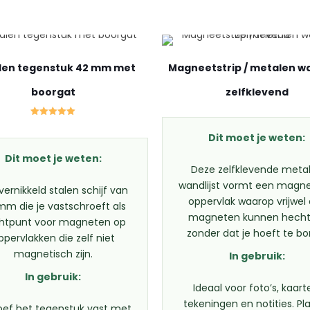
len tegenstuk 42 mm met
Magneetstrip / metalen wa
boorgat
zelfklevend
Gewaardeerd
5.00
Dit moet je weten:
uit 5
Dit moet je weten:
Deze zelfklevende meta
wandlijst vormt een magne
vernikkeld stalen schijf van
oppervlak waarop vrijwel 
mm die je vastschroeft als
magneten kunnen hecht
htpunt voor magneten op
zonder dat je hoeft te bo
ppervlakken die zelf niet
magnetisch zijn.
In gebruik:
In gebruik:
Ideaal voor foto’s, kaart
tekeningen en notities. Pl
oef het tegenstuk vast met