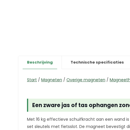
Beschrijving
Technische specificaties
Start
/
Magneten
/
Overige magneten
/
Magneet
Een zware jas of tas ophangen zon
Met 16 kg effectieve schuifkracht aan een wand is
set sleutels met fietsslot. De magneet bevestigt 