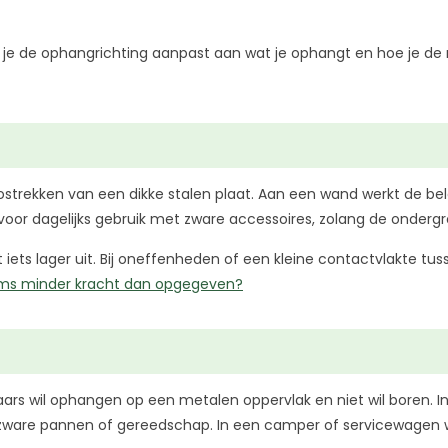
at je de ophangrichting aanpast aan wat je ophangt en hoe je 
lostrekken van een dikke stalen plaat. Aan een wand werkt de bel
 voor dagelijks gebruik met zware accessoires, zolang de ondergr
 iets lager uit. Bij oneffenheden of een kleine contactvlakte t
s minder kracht dan opgegeven?
aars wil ophangen op een metalen oppervlak en niet wil boren. In
 zware pannen of gereedschap. In een camper of servicewagen wa