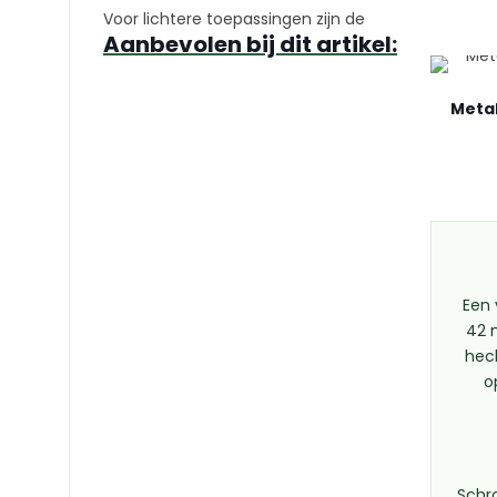
Voor lichtere toepassingen zijn de
Aanbevolen bij dit artikel:
Meta
Een 
42 
hec
o
Schr