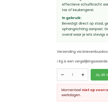
effectieve schuifkracht aa
tas of keukengerei.
In gebruik:
Bevestigt direct op staal, 
ophangrichting aanpast. Ge
overal waar je iets stevig
Verzending via brievenbusdoos
ℹ️
Kg is een vergelijkingswaarde
Ja, dit w
Momenteel
niet op voorr
werkdagen.