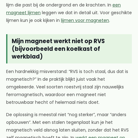
lijm die past bij de ondergrond en de krachten. In
een
magneet lijmen
leggen we dat in detail uit. Voor geschikte
lijmen kun je ook kijken in
lijmen voor magneten
.
Mijn magneet werkt niet op RVS
(bijvoorbeeld een koelkast of
werkblad)
Een hardnekkig misverstand: “RVS is toch staal, dus dat is
magnetisch?” In de praktijk blijkt juist vaak het
omgekeerde. Veel soorten roestvrij staal zijn nauwelijks
ferromagnetisch, waardoor een magneet niet
betrouwbaar hecht of helemaal niets doet.
De oplossing is meestal niet “nog sterker”, maar “anders
opbouwen”. Met een stalen tegenplaat kun je het
magnetisch veld alsnog laten sluiten, zonder dat het RVS
zelf magnetisch hoeft te zijn. In
werkt een magneet op