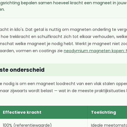
ingsrichting bepalen samen hoeveel kracht een magneet in jouw si
en.
cht in kilo's. Dat getal is nuttig om magneten onderling te verg
 hoe trekkracht en schuifkracht zich tot elkaar verhouden, wel
 inschat welke magneet je nodig hebt. Werkt je magneet niet zoa
-waarden, vormen en coatings zie
neodymium magneten kopen: N
jkste onderscheid
die nodig is om een magneet loodrecht van een vlak stalen opper
r zijwaarts wordt belast — wat in de meeste praktijksituaties 
Effectieve kracht
Toelichting
100% (referentiewaarde)
Ideale meetomst