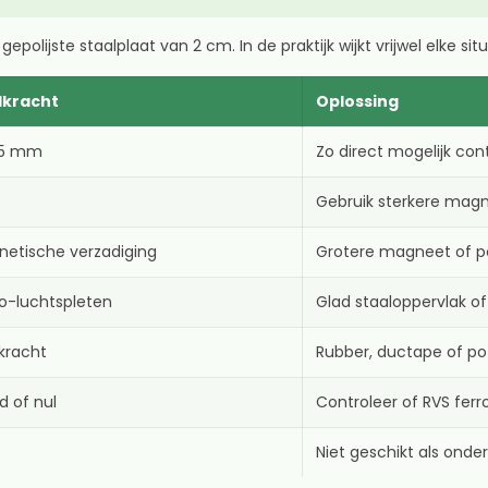
lijste staalplaat van 2 cm. In de praktijk wijkt vrijwel elke situa
dkracht
Oplossing
0,5 mm
Zo direct mogelijk co
Gebruik sterkere magn
netische verzadiging
Grotere magneet of 
o-luchtspleten
Glad staaloppervlak of
kracht
Rubber, ductape of p
d of nul
Controleer of RVS fer
Niet geschikt als onde