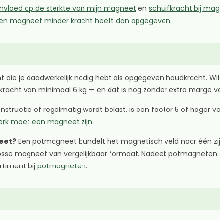
invloed op de sterkte van mijn magneet
en
schuifkracht bij ma
n magneet minder kracht heeft dan opgegeven
.
ht die je daadwerkelijk nodig hebt als opgegeven houdkracht. W
racht van minimaal 6 kg — en dat is nog zonder extra marge v
structie of regelmatig wordt belast, is een factor 5 of hoger v
erk moet een magneet zijn
.
eet?
Een potmagneet bundelt het magnetisch veld naar één zijd
losse magneet van vergelijkbaar formaat. Nadeel: potmagneten zi
ortiment bij
potmagneten
.