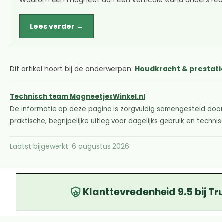
Waarom een magneet aan een verticale wand anders rea
Lees verder →
Dit artikel hoort bij de onderwerpen:
Houdkracht & prestati
Technisch team MagneetjesWinkel.nl
De informatie op deze pagina is zorgvuldig samengesteld door
praktische, begrijpelijke uitleg voor dagelijks gebruik en techn
Laatst bijgewerkt: 6 augustus 2026
Klanttevredenheid 9.5 bij Tr