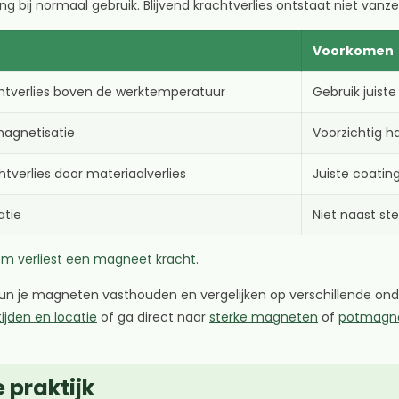
bij normaal gebruik. Blijvend krachtverlies ontstaat niet vanz
Voorkomen
chtverlies boven de werktemperatuur
Gebruik juist
magnetisatie
Voorzichtig h
htverlies door materiaalverlies
Juiste coatin
tie
Niet naast s
m verliest een magneet kracht
.
 kun je magneten vasthouden en vergelijken op verschillende o
ijden en locatie
of ga direct naar
sterke magneten
of
potmagn
 praktijk