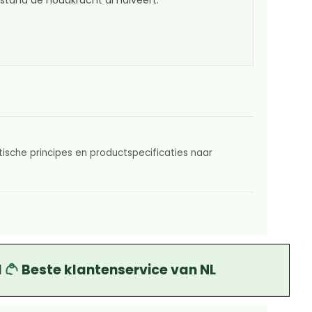
tand de houdkracht al halveert.
ische principes en productspecificaties naar
d
Beste klantenservice van NL