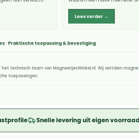
geert dan verwacht.
Waarom een halve millimeter afs
Lees verder →
es
·
Praktische toepassing & bevestiging
 het technisch team van MagneetjesWinkel.nl. Wij vertalen magnet
ische toepassingen.
ustprofile
Snelle levering uit eigen voorraa