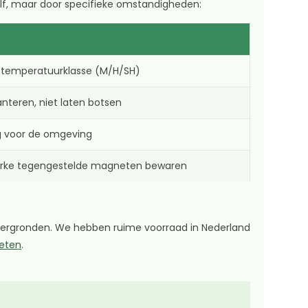
elf, maar door specifieke omstandigheden:
e temperatuurklasse (M/H/SH)
anteren, niet laten botsen
g voor de omgeving
terke tegengestelde magneten bewaren
ndergronden. We hebben ruime voorraad in Nederland
eten
.