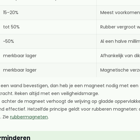
15–20%
Meest voorkomende
tot 50%
Rubber vergroot wr
~50%
Al een halve milli
merkbaar lager
Afhankelijk van di
merkbaar lager
Magnetische verza
aan een wand bevestigen, dan heb je een magneet nodig met ee
kracht. Reken altijd met een veiligheidsmarge.
 achter de magneet verhoogt de wrijving op gladde oppervlakk
d effectief. Hetzelfde principe geldt voor rubberen magneten: 
. Zie
rubbermagneten
.
erminderen