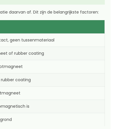
tie daarvan af. Dit zijn de belangrijkste factoren:
ntact, geen tussenmateriaal
eet of rubber coating
potmagneet
 rubber coating
otmagneet
romagnetisch is
rgrond