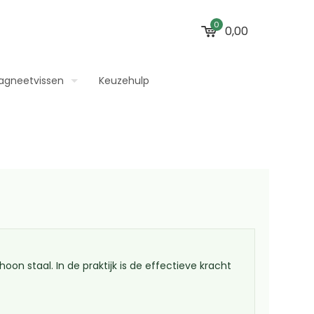
0
0,00
agneetvissen
Keuzehulp
n staal. In de praktijk is de effectieve kracht