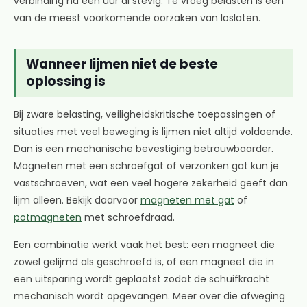
verbinding na een uur al stevig. Te vroeg belasten is een
van de meest voorkomende oorzaken van loslaten.
Wanneer lijmen niet de beste
oplossing is
Bij zware belasting, veiligheidskritische toepassingen of
situaties met veel beweging is lijmen niet altijd voldoende.
Dan is een mechanische bevestiging betrouwbaarder.
Magneten met een schroefgat of verzonken gat kun je
vastschroeven, wat een veel hogere zekerheid geeft dan
lijm alleen. Bekijk daarvoor
magneten met gat
of
potmagneten
met schroefdraad.
Een combinatie werkt vaak het best: een magneet die
zowel gelijmd als geschroefd is, of een magneet die in
een uitsparing wordt geplaatst zodat de schuifkracht
mechanisch wordt opgevangen. Meer over die afweging