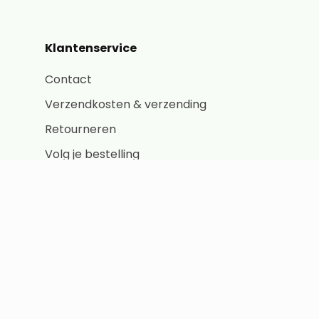
Klantenservice
Contact
Verzendkosten & verzending
Retourneren
Volg je bestelling
Inloggen klantaccount
Algemene Voorwaarden
Consumenten
Algemene Voorwaarden Bedrijven
Privacybeleid
Cookiebeleid (EU)