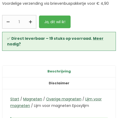
Voordelige verzending via brievenbuspakketje voor € 4,90
Ja, dit wil ik!
✅
Direct leverbaar – 19 stuks op voorraad.
Meer
nodig?
Beschrijving
Disclaimer
Start
/
Magneten
/
Overige magneten
/
Lijm voor
magneten
/
Lijm voor magneten Epoxylijm