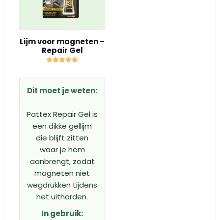
Lijm voor magneten –
Repair Gel
Gewaardeerd
4.75
uit 5
Dit moet je weten:
Pattex Repair Gel is
een dikke gellijm
die blijft zitten
waar je hem
aanbrengt, zodat
magneten niet
wegdrukken tijdens
het uitharden.
In gebruik: