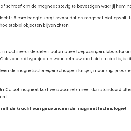
out of schroef om de magneet stevig te bevestigen waar jij hem n
ts 8 mm hoogte zorgt ervoor dat de magneet niet opvalt, terwij
oe stabiel objecten blijven zitten.
r machine-onderdelen, automotive toepassingen, laboratoriuma
Ook voor hobbyprojecten waar betrouwbaarheid cruciaal is, is di
alleen de magnetische eigenschappen langer, maar krijg je ook e
eze SmCo potmagneet kost weliswaar iets meer dan standaard al
ard.
 zelf de kracht van geavanceerde magneettechnologie!