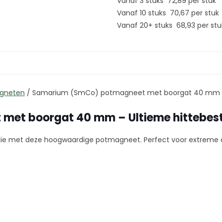
Vanaf 3 stuks
72,89
per stuk
Vanaf 10 stuks
70,67
per stuk
Vanaf 20+ stuks
68,93
per stu
gneten
/
Samarium (SmCo) potmagneet met boorgat 40 mm
et boorgat 40 mm – Ultieme hittebes
gie met deze hoogwaardige potmagneet. Perfect voor extre