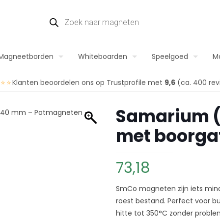
Magneetborden
Whiteboarden
Speelgoed
M
⭐⭐⭐
Klanten beoordelen ons op Trustprofile met
9,6
(ca. 400 rev
Samarium 
met boorga
73,18
SmCo magneten zijn iets min
roest bestand. Perfect voor b
hitte tot 350°C zonder probl