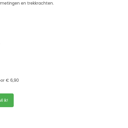
afmetingen en trekkrachten.
m
oor € 6,90
il ik!