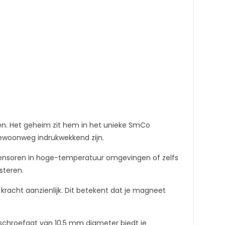
n. Het geheim zit hem in het unieke SmCo
ewoonweg indrukwekkend zijn.
sensoren in hoge-temperatuur omgevingen of zelfs
steren.
kracht aanzienlijk. Dit betekent dat je magneet
schroefgat van 10,5 mm diameter biedt je