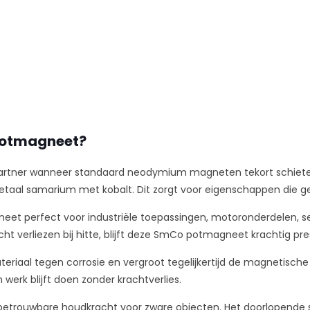
potmagneet?
artner wanneer standaard neodymium magneten tekort schiete
etaal samarium met kobalt. Dit zorgt voor eigenschappen die g
eet perfect voor industriële toepassingen, motoronderdelen, 
 verliezen bij hitte, blijft deze SmCo potmagneet krachtig pre
riaal tegen corrosie en vergroot tegelijkertijd de magnetische 
werk blijft doen zonder krachtverlies.
 betrouwbare houdkracht voor zware objecten. Het doorlopende 