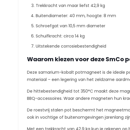
Trekkracht van maar liefst 42,9 kg
Buitendiameter: 40 mm, hoogte: 8 mm
Schroefgat van 10,5 mm diameter
Schuifkracht: circa 14 kg
Uitstekende corrosiebestendigheid
Waarom kiezen voor deze SmCo 
Deze samarium-kobalt potmagneet is de ideale p
materiaal – een legering van het zeldzame aardm
De hittebestendigheid tot 350°C maakt deze magn
BBQ-accessoires. Waar andere magneten hun kracht
De roestvrij stalen pot beschermt het magneetmate
ook in vochtige of buitenomgevingen jarenlang zijn 
Met een trekkracht van 42,9 kg kun je rekenen op