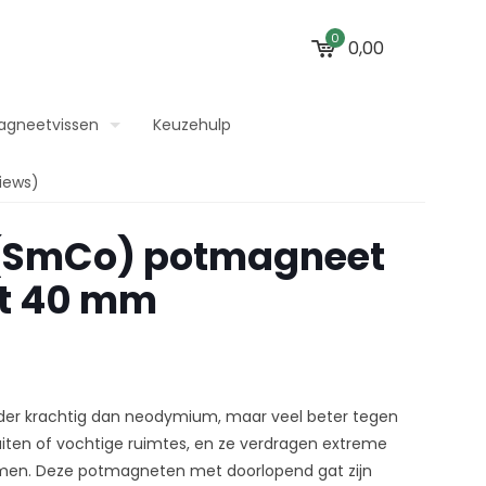
0
0,00
agneetvissen
Keuzehulp
iews)
(SmCo) potmagneet
t 40 mm
der krachtig dan neodymium, maar veel beter tegen
uiten of vochtige ruimtes, en ze verdragen extreme
emen. Deze potmagneten met doorlopend gat zijn