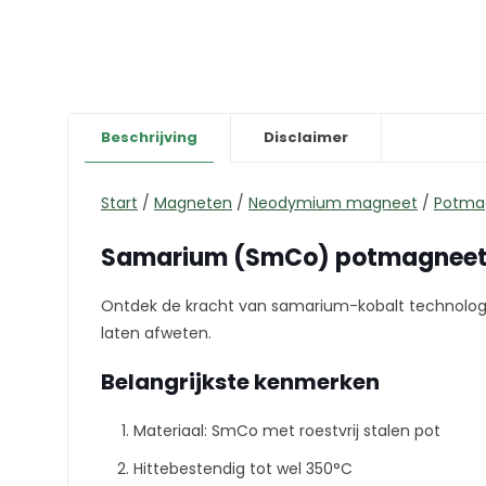
Beschrijving
Disclaimer
Start
/
Magneten
/
Neodymium magneet
/
Potma
Samarium (SmCo) potmagneet m
Ontdek de kracht van samarium-kobalt technolo
laten afweten.
Belangrijkste kenmerken
Materiaal: SmCo met roestvrij stalen pot
Hittebestendig tot wel 350°C