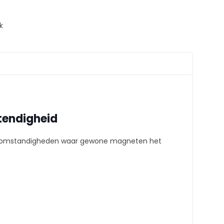
k
tendigheid
me omstandigheden waar gewone magneten het