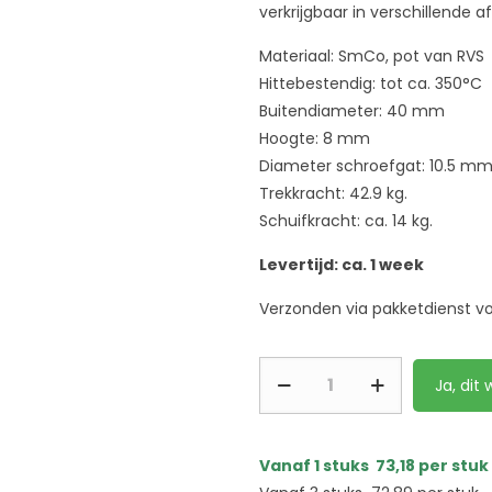
verkrijgbaar in verschillende 
Materiaal: SmCo, pot van RVS
Hittebestendig: tot ca. 350°C
Buitendiameter: 40 mm
Hoogte: 8 mm
Diameter schroefgat: 10.5 m
Trekkracht: 42.9 kg.
Schuifkracht: ca. 14 kg.
Levertijd: ca. 1 week
Verzonden via pakketdienst v
Ja, dit w
Vanaf 1 stuks
73,18
per stuk