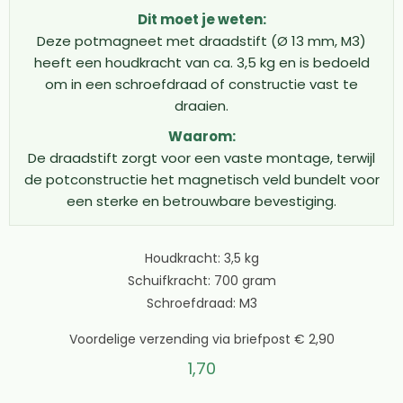
ophangen van sleutels of kleine gereedschappen. De
Dit moet je weten:
13mm variant met M3 draadeinde biedt 3,5 kilo
Deze potmagneet met draadstift (Ø 13 mm, M3)
houdkracht en is ideaal voor iets zwaardere objecten.
heeft een houdkracht van ca. 3,5 kg en is bedoeld
Voor meer kracht kies je de 16mm potmagneet met
om in een schroefdraad of constructie vast te
schroefdraad met M4 draadeinde, die maar liefst 8 kilo
draaien.
kan dragen. De 20mm magneet met draadeinde levert
13 kilo houdkracht en is geschikt voor zware
Waarom:
De draadstift zorgt voor een vaste montage, terwijl
toepassingen. De grootste variant van 25mm met M5
de potconstructie het magnetisch veld bundelt voor
schroefdraad biedt een indrukwekkende 25 kilo
een sterke en betrouwbare bevestiging.
houdkracht voor de zwaarste klussen.
Technische specificaties en houdkracht
Houdkracht: 3,5 kg
De houdkracht van een potmagneet schroefdraad
Schuifkracht: 700 gram
wordt bepaald door verschillende factoren. De
Schroefdraad: M3
opgegeven houdkracht geldt voor directe aantrekking
Voordelige verzending via briefpost € 2,90
op een dik stalen oppervlak onder ideale
1,70
omstandigheden. In de praktijk kan de kracht lager
uitvallen door verf, stof of de dikte van het metaal.