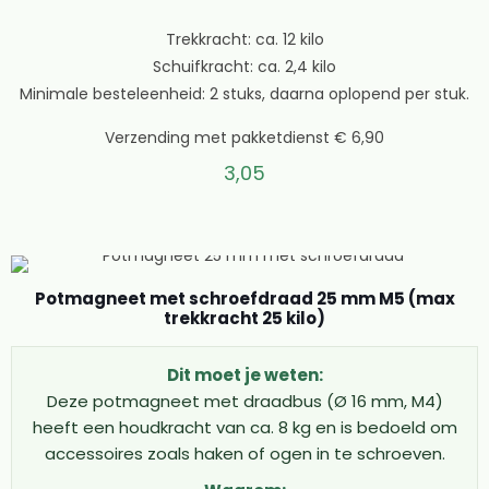
kwaliteit: Alle potmagneet schroefdraad producten zijn
gemaakt van premium neodymium met duurzame
Trekkracht: ca. 12 kilo
vernikkeling ✓ Scherpe prijzen: Directe import zorgt voor
Schuifkracht: ca. 2,4 kilo
de beste prijs-kwaliteitverhouding op de Nederlandse
Minimale besteleenheid: 2 stuks, daarna oplopend per stuk.
markt ✓ Snelle levering: Bestellingen worden meestal
Verzending met pakketdienst € 6,90
binnen 1-2 dagen verzonden, zodat je snel aan de slag
kunt ✓ Deskundig advies: Ons team helpt je graag bij het
3,05
kiezen van de juiste magneet met schroefdraad voor
jouw toepassing ✓ Betrouwbare service: Met meer dan
299 tevreden klanten en een 9,5/10 beoordeling kun je
op ons vertrouwen
Potmagneet met schroefdraad 25 mm M5 (max
Kies de perfecte potmagneet met
trekkracht 25 kilo)
schroefdraad
Dit moet je weten:
Een potmagneet draadeind is de ideale oplossing
Deze potmagneet met draadbus (Ø 16 mm, M4)
wanneer je magnetische kracht wilt combineren met
heeft een houdkracht van ca. 8 kg en is bedoeld om
flexibele bevestigingsmogelijkheden. Of je nu een kleine
accessoires zoals haken of ogen in te schroeven.
10mm magneet met schroefdraad nodig hebt voor