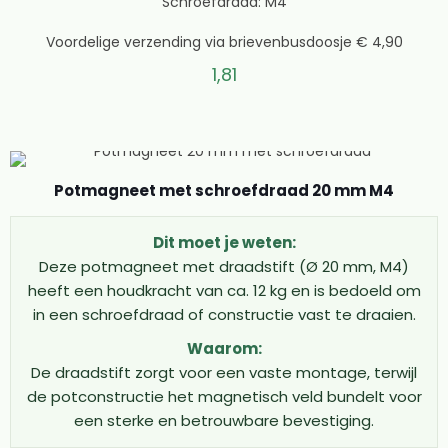
Schroefdraad: M4
kracht heeft dan strikt noodzakelijk, dit geeft je een
veiligheidsmarge. Schroef het gewenste accessoire op
Voordelige verzending via brievenbusdoosje € 4,90
het draadeinde, zoals een haak, oog of
1,81
bevestigingsplaat. Zorg ervoor dat de schroefdraad
goed vastzit, maar draai niet te hard aan om
beschadiging te voorkomen. Plaats de magneet op een
schoon metalen oppervlak voor optimale hechting.
Controleer regelmatig of de bevestiging nog stevig zit,
Potmagneet met schroefdraad 20 mm M4
vooral bij zware belasting. Bij het verwijderen trek je de
magneet altijd recht van het oppervlak af, nooit
Dit moet je weten:
zijdelings. Met de juiste zorg gaat jouw potmagneet met
Deze potmagneet met draadstift (Ø 20 mm, M4)
schroefdraad jarenlang mee.
heeft een houdkracht van ca. 12 kg en is bedoeld om
Voordelen van MagneetjesWinkel.nl
in een schroefdraad of constructie vast te draaien.
Waarom:
Waarom kiezen zoveel klanten voor onze potmagneten
De draadstift zorgt voor een vaste montage, terwijl
met schroefdraad? ✓ Uitgebreide keuze: Van 10mm tot
de potconstructie het magnetisch veld bundelt voor
25mm doorsnede, er is altijd een magneet met
een sterke en betrouwbare bevestiging.
draadeinde die perfect bij jouw project past ✓Hoogste