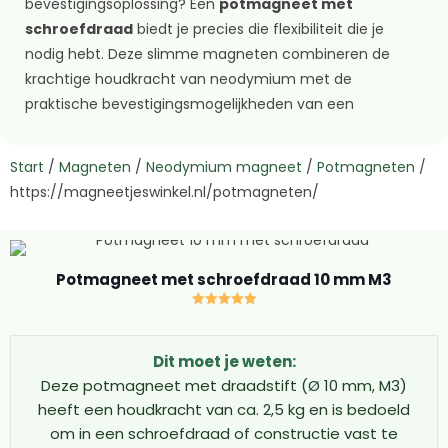
bevestigingsoplossing? Een
potmagneet met
schroefdraad
biedt je precies die flexibiliteit die je
nodig hebt. Deze slimme magneten combineren de
krachtige houdkracht van neodymium met de
praktische bevestigingsmogelijkheden van een
draadeinde. Of je nu een haak wilt ophangen, een lamp
wilt bevestigen of een magnetische grijper wilt maken,
Start
/
Magneten
/
Neodymium magneet
/
Potmagneten
/
de potmagneet schroefdraad maakt het allemaal
https://magneetjeswinkel.nl/potmagneten/
mogelijk. Deze compacte krachtpatsers zijn verkrijgbaar
in verschillende formaten, van 10mm tot 25mm
doorsnede, en elke magneet met draadeinde heeft zijn
eigen unieke sterkte.
Potmagneet met schroefdraad 10 mm M3
Waarom kiezen voor een magneet met
Gewaardeerd
schroefdraad?
5.00
uit 5
Dit moet je weten:
De potmagneet met schroefdraad onderscheidt zich
Deze potmagneet met draadstift (Ø 10 mm, M3)
van gewone magneten door zijn unieke ontwerp. Het
heeft een houdkracht van ca. 2,5 kg en is bedoeld
draadeinde maakt het mogelijk om allerlei accessoires
om in een schroefdraad of constructie vast te