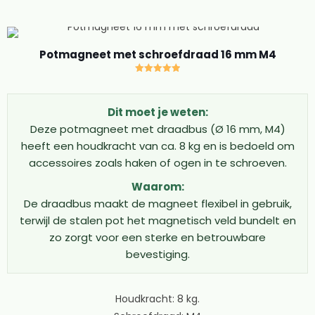
Naast de houdkracht is ook de schuifkracht belangrijk,
dit is de kracht die nodig is om de magneet zijdelings te
verschuiven. Deze is altijd lager dan de houdkracht. Het
Potmagneet met schroefdraad 16 mm M4
draadeinde van elke potmagneet met schroefdraad is
precies afgestemd op de kracht van de magneet.
Gewaardeerd
5.00
Kleinere magneten hebben M3 schroefdraad, terwijl
uit 5
Dit moet je weten:
grotere magneten M4 of M5 krijgen voor extra
Deze potmagneet met draadbus (Ø 16 mm, M4)
stevigheid. De magneten zijn gemaakt van
heeft een houdkracht van ca. 8 kg en is bedoeld om
hoogwaardige neodymium en hebben een sterke
accessoires zoals haken of ogen in te schroeven.
vernikkeling die bescherming biedt tegen roest en
slijtage.
Waarom:
Montage en gebruik van potmagneet
De draadbus maakt de magneet flexibel in gebruik,
draadeind
terwijl de stalen pot het magnetisch veld bundelt en
zo zorgt voor een sterke en betrouwbare
Het gebruik van een magneet met draadeinde is
bevestiging.
verrassend eenvoudig. Begin altijd met het bepalen van
de benodigde houdkracht voor jouw toepassing. Kies
Houdkracht: 8 kg.
een potmagneet schroefdraad die minimaal 20% meer