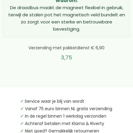
lichte toepassingen of een krachtige 25mm variant voor
Waarom:
De draadbus maakt de magneet flexibel in gebruik,
zware klussen, bij MagneetjesWinkel.nl vind je altijd de
terwijl de stalen pot het magnetisch veld bundelt en
juiste oplossing. Onze magneten met draadeinde zijn
zo zorgt voor een sterke en betrouwbare
gemaakt van de beste materialen en bieden jarenlange
bevestiging.
betrouwbare prestaties. Wacht niet langer en ontdek
zelf de veelzijdigheid van een potmagneet met
schroefdraad. Bestel vandaag nog jouw magneet met
Verzending met pakketdienst € 6,90
draadeinde en ervaar de kracht van professionele
3,75
magnetische bevestigingen!
✓
Service waar je blij van wordt
✓
Vanaf 75 euro binnen NL gratis verzending
✓
In de regel binnen 1 werkdag verzonden
✓
Achteraf betalen met Klarna & Riverty
✓
Niet goed? Gemakkelijk retourneren