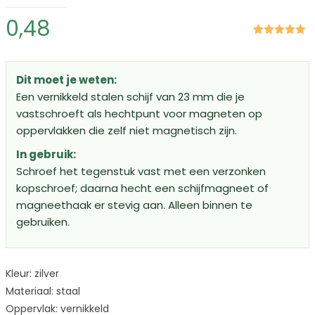
0,48
Gewaardeerd
1
5.00
op 5
gebaseerd
op
klant
Dit moet je weten:
waardering
Een vernikkeld stalen schijf van 23 mm die je
vastschroeft als hechtpunt voor magneten op
oppervlakken die zelf niet magnetisch zijn.
In gebruik:
Schroef het tegenstuk vast met een verzonken
kopschroef; daarna hecht een schijfmagneet of
magneethaak er stevig aan. Alleen binnen te
gebruiken.
Kleur: zilver
Materiaal: staal
Oppervlak: vernikkeld