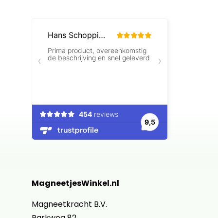
MagneetjesWinkel.nl
Magneetkracht B.V.
Parkweg 82