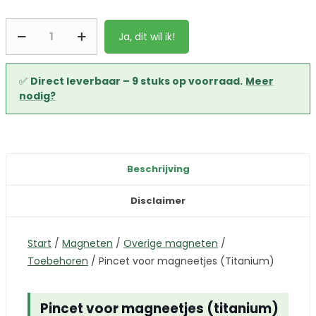
Ja, dit wil ik!
✅
Direct leverbaar – 9 stuks op voorraad.
Meer
nodig?
Beschrijving
Disclaimer
Start
/
Magneten
/
Overige magneten
/
Toebehoren
/
Pincet voor magneetjes (Titanium)
Pincet voor magneetjes (titanium)