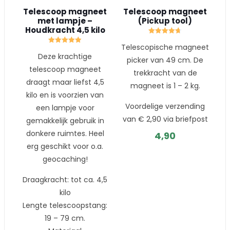
Telescoop magneet
Telescoop magneet
met lampje –
(Pickup tool)
Houdkracht 4,5 kilo
Gewaardeerd
Telescopische magneet
4.67
Gewaardeerd
uit 5
Deze krachtige
5.00
picker van 49 cm. De
uit 5
telescoop magneet
trekkracht van de
draagt maar liefst 4,5
magneet is 1 – 2 kg.
kilo en is voorzien van
Voordelige verzending
een lampje voor
van € 2,90 via briefpost
gemakkelijk gebruik in
donkere ruimtes. Heel
4,90
erg geschikt voor o.a.
geocaching
!
Draagkracht: tot ca. 4,5
kilo
Lengte telescoopstang:
19 – 79 cm.