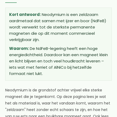
Kort antwoord:
Neodymium is een zeldzaam
aardmetaal dat samen met ijzer en boor (NdFeB)
wordt verwerkt tot de sterkste permanente
magneten die op dit moment commercieel
verkrijgbaar zijn.
Waarom:
De NdFeB-legering heeft een hoge
energiedichtheid. Daardoor kan een magneet klein
en licht blijven en toch veel houdkracht leveren –
iets wat met ferriet of AlNiCo bij hetzelfde
formaat niet lukt.
Neodymium is de grondstof achter vrijwel elke sterke
magneet die je tegenkomt. Op deze pagina lees je wat
het als materiaal is, waar het vandaan komt, waarom het
"zeldzaam" heet zonder echt schaars te zijn, en hoe het
van ruw erts naar een bruikbare magneet gaat. Ook lees