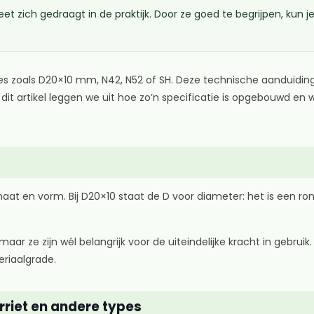
 zich gedraagt in de praktijk. Door ze goed te begrijpen, kun 
zoals D20×10 mm, N42, N52 of SH. Deze technische aanduidinge
t artikel leggen we uit hoe zo’n specificatie is opgebouwd en 
maat en vorm. Bij D20×10 staat de D voor diameter: het is een
aar ze zijn wél belangrijk voor de uiteindelijke kracht in gebr
riaalgrade.
riet en andere types