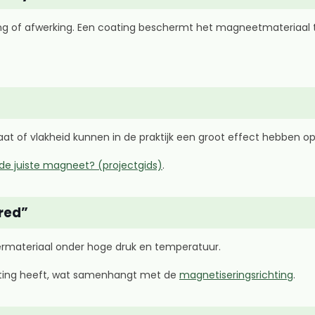
ting of afwerking. Een coating beschermt het magneetmateriaal te
 maat of vlakheid kunnen in de praktijk een groot effect hebben o
 de juiste magneet? (projectgids)
.
ered”
rmateriaal onder hoge druk en temperatuur.
ting heeft, wat samenhangt met de
magnetiseringsrichting
.