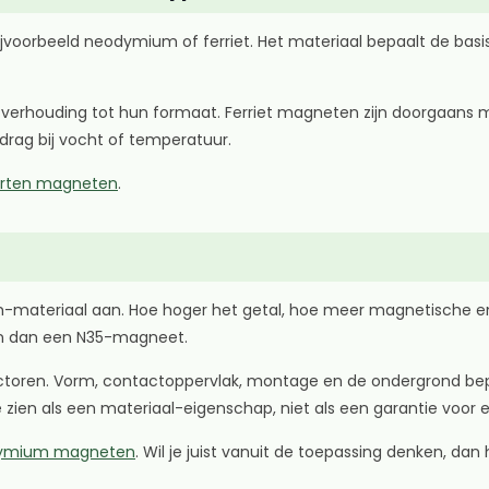
jvoorbeeld neodymium of ferriet. Het materiaal bepaalt de basi
houding tot hun formaat. Ferriet magneten zijn doorgaans mind
edrag bij vocht of temperatuur.
rten magneten
.
ateriaal aan. Hoe hoger het getal, hoe meer magnetische energi
en dan een N35-magneet.
 factoren. Vorm, contactoppervlak, montage en de ondergrond be
ien als een materiaal-eigenschap, niet als een garantie voor ee
dymium magneten
. Wil je juist vanuit de toepassing denken, dan