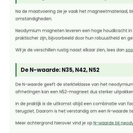
Na de maatvoering zie je vaak het magneetmateriaal, bi
omstandigheden.
Neodymium magneten leveren een hoge houdkracht in ver
praktischer zijn, bijvoorbeeld door hun robuustheid en g
Wil je de verschillen rustig naast elkaar zien, lees dan
soo
De N-waarde: N35, N42, N52
De N-waarde geeft de sterkteklasse van het neodymium-m
afmetingen kan een N52-magneet dus sterker uitpakk
In de praktijk is de uitkomst altijd een combinatie van
terugziet. Daarom is het verstandig om een N-waarde te z
Meer achtergrond hierover vind je op
N-waarde bij neo