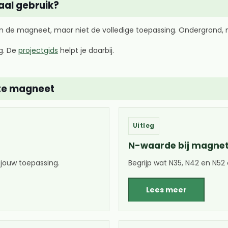
aal gebruik?
 de magneet, maar niet de volledige toepassing. Ondergrond, mo
g. De
projectgids
helpt je daarbij.
iste magneet
Uitleg
N-waarde bij magne
 jouw toepassing.
Begrijp wat N35, N42 en N52 
Lees meer