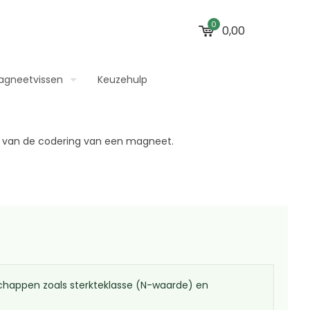
0
0,00
agneetvissen
Keuzehulp
chappen zoals sterkteklasse (N-waarde) en