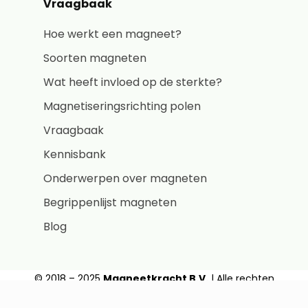
Vraagbaak
Hoe werkt een magneet?
Soorten magneten
Wat heeft invloed op de sterkte?
Magnetiseringsrichting polen
Vraagbaak
Kennisbank
Onderwerpen over magneten
Begrippenlijst magneten
Blog
© 2018 – 2025
Magneetkracht B.V.
| Alle rechten
voorbehouden |
Sitemap
| Wij raden browser
Ecosia
aan