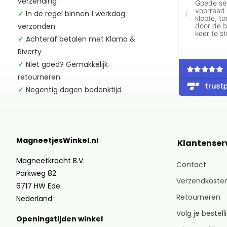
verzending
✓
In de regel binnen 1 werkdag
verzonden
✓
Achteraf betalen met Klarna &
Riverty
✓
Niet goed? Gemakkelijk
retourneren
✓
Negentig dagen bedenktijd
MagneetjesWinkel.nl
Klantenser
Magneetkracht B.V.
Contact
Parkweg 82
Verzendkosten
6717 HW Ede
Retourneren
Nederland
Volg je bestell
Openingstijden winkel