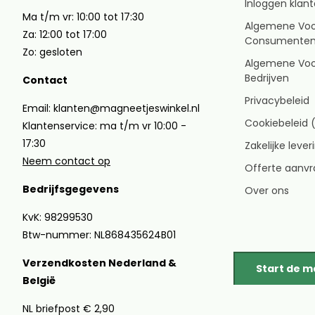
Inloggen klan
Ma t/m vr: 10:00 tot 17:30
Algemene Vo
Za: 12:00 tot 17:00
Consumente
Zo: gesloten
Algemene Vo
Bedrijven
Contact
Privacybeleid
Email: klanten@magneetjeswinkel.nl
Cookiebeleid 
Klantenservice: ma t/m vr 10:00 -
17:30
Zakelijke leve
Neem contact op
Offerte aanv
Bedrijfsgegevens
Over ons
KvK: 98299530
Btw-nummer: NL868435624B01
Verzendkosten Nederland &
Start de 
België
NL briefpost € 2,90