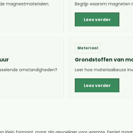
ende magneetmaterialen.
Begrijp waarom magneten m
Lees verder
Materiaal
tuur
Grondstoffen van m
wisselende omstandigheden?
Leer hoe materiaalkeuze inv
Lees verder
ein formaat, maar zijn gevoeliger voor warmte. Ferriet magnete