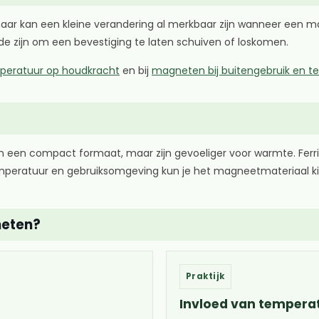
maar kan een kleine verandering al merkbaar zijn wanneer een m
de zijn om een bevestiging te laten schuiven of loskomen.
mperatuur op houdkracht
en bij
magneten bij buitengebruik en 
 compact formaat, maar zijn gevoeliger voor warmte. Ferriet m
eratuur en gebruiksomgeving kun je het magneetmateriaal kieze
neten?
Praktijk
Invloed van tempera