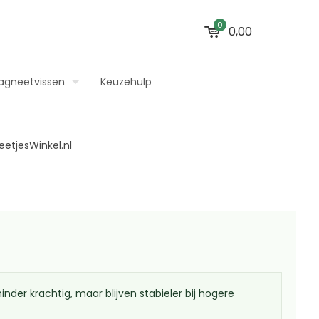
0
0,00
agneetvissen
Keuzehulp
der krachtig, maar blijven stabieler bij hogere