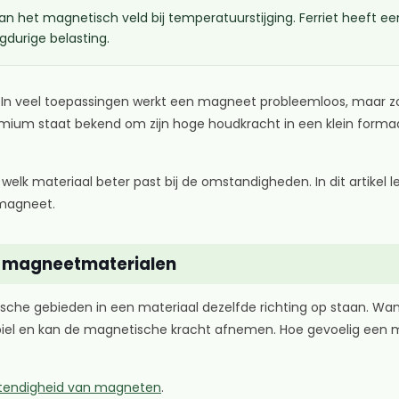
n het magnetisch veld bij temperatuurstijging. Ferriet heeft ee
durige belasting.
In veel toepassingen werkt een magneet probleemloos, maar zod
 staat bekend om zijn hoge houdkracht in een klein formaat, terw
welk materiaal beter past bij de omstandigheden. In dit artikel
n magneet.
p magneetmaterialen
he gebieden in een materiaal dezelfde richting op staan. Wan
biel en kan de magnetische kracht afnemen. Hoe gevoelig een ma
stendigheid van magneten
.