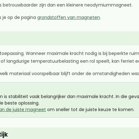
 betrouwbaarder zijn dan een kleinere neodymiummagneet.
s je op de pagina
grondstoffen van magneten
.
oepassing. Wanneer maximale kracht nodig is bij beperkte ruimt
f langdurige temperatuurbelasting een rol speelt, kan ferriet e
r welk materiaal voorspelbaar blijft onder de omstandigheden wa
 stabiliteit vaak belangrijker dan maximale kracht. In die gevall
e beste oplossing.
van de juiste magneet
om sneller tot de juiste keuze te komen.
ijk