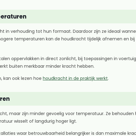
eraturen
n verhouding tot hun formaat. Daardoor zijn ze ideaal wanneer
 Bij hogere temperaturen kan de houdkracht tijdelijk afnemen en 
etalen oppervlakken in direct zonlicht, bij toepassingen in voer
werkt buiten merkbaar minder kracht hebben.
n, kan ook lezen hoe
houdkracht in de praktijk werkt
.
uren
ht, maar zijn minder gevoelig voor temperatuur. Ze behouden
uur wisselt of langdurig hoger ligt.
aties waar betrouwbaarheid belangrijker is dan maximale kracht