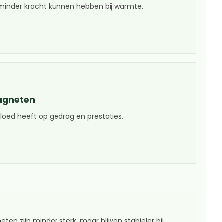
inder kracht kunnen hebben bij warmte.
agneten
loed heeft op gedrag en prestaties.
n zijn minder sterk, maar blijven stabieler bij