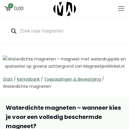
0
0,00
Start
/
Kennisbank
/
Toepassingen & Bevestiging
/
Waterdichte magneten
Waterdichte magneten – wanneer kies
je voor een volledig beschermde
magneet?