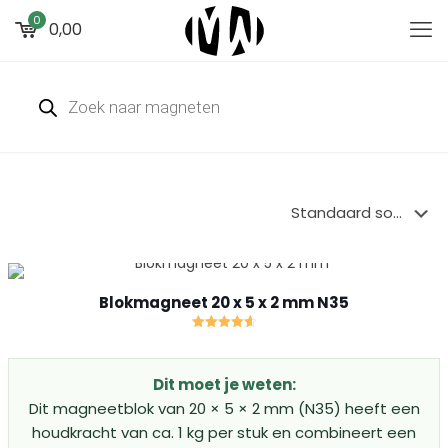
0
0,00
Producten
zoeken
Blokmagneet 20 x 5 x 2 mm N35
Gewaardeerd
4.67
uit 5
Dit moet je weten:
Dit magneetblok van 20 × 5 × 2 mm (N35) heeft een
houdkracht van ca. 1 kg per stuk en combineert een