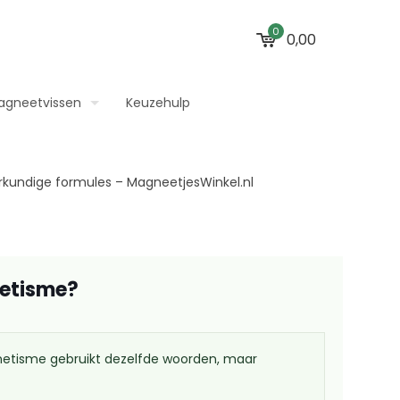
0
0,00
agneetvissen
Keuzehulp
netisme?
etisme gebruikt dezelfde woorden, maar