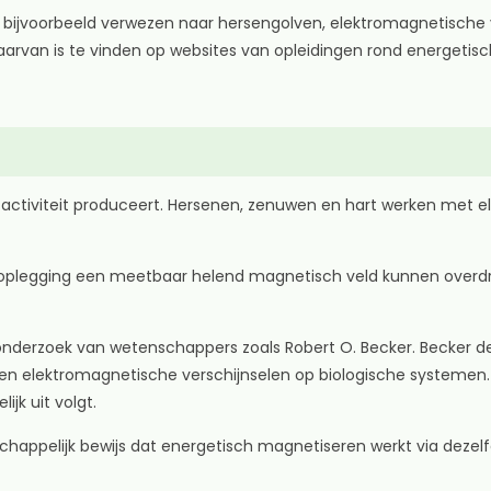
ijvoorbeeld verwezen naar hersengolven, elektromagnetische 
arvan is te vinden op websites van opleidingen rond energeti
activiteit produceert. Hersenen, zenuwen en hart werken met ele
plegging een meetbaar helend magnetisch veld kunnen overdra
derzoek van wetenschappers zoals Robert O. Becker. Becker dee
 en elektromagnetische verschijnselen op biologische systemen.
jk uit volgt.
appelijk bewijs dat energetisch magnetiseren werkt via dezel