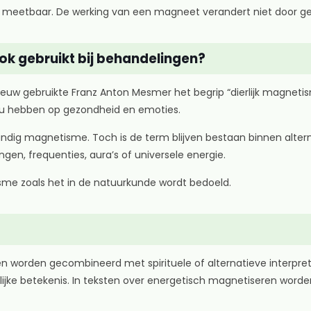
etbaar. De werking van een magneet verandert niet door geloof
k gebruikt bij behandelingen?
eeuw gebruikte Franz Anton Mesmer het begrip “dierlijk magnetism
zou hebben op gezondheid en emoties.
ndig magnetisme. Toch is de term blijven bestaan binnen alter
gen, frequenties, aura’s of universele energie.
sme zoals het in de natuurkunde wordt bedoeld.
 worden gecombineerd met spirituele of alternatieve interpreta
ijke betekenis. In teksten over energetisch magnetiseren word