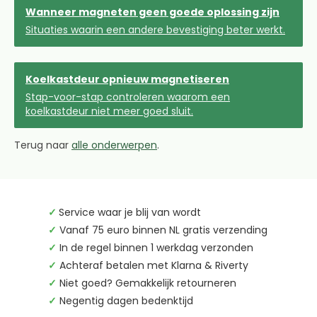
Wanneer magneten geen goede oplossing zijn
Situaties waarin een andere bevestiging beter werkt.
Koelkastdeur opnieuw magnetiseren
Stap-voor-stap controleren waarom een
koelkastdeur niet meer goed sluit.
Terug naar
alle onderwerpen
.
✓
Service waar je blij van wordt
✓
Vanaf 75 euro binnen NL gratis verzending
✓
In de regel binnen 1 werkdag verzonden
✓
Achteraf betalen met Klarna & Riverty
✓
Niet goed? Gemakkelijk retourneren
✓
Negentig dagen bedenktijd