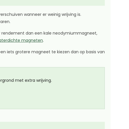
rschuiven wanneer er weinig wrijving is.
aren.
ager rendement dan een kale neodymiummagneet,
aterdichte magneten
.
m een iets grotere magneet te kiezen dan op basis van
grond met extra wrijving.