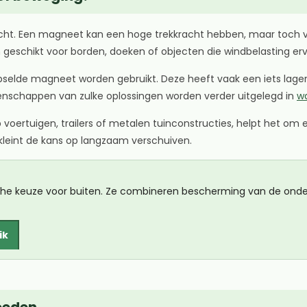
kracht. Een magneet kan een hoge trekkracht hebben, maar toch ve
eschikt voor borden, doeken of objecten die windbelasting erv
apselde magneet worden gebruikt. Deze heeft vaak een iets l
igenschappen van zulke oplossingen worden verder uitgelegd in
w
op voertuigen, trailers of metalen tuinconstructies, helpt het o
verkleint de kans op langzaam verschuiven.
he keuze voor buiten. Ze combineren bescherming van de onder
ik
oeden