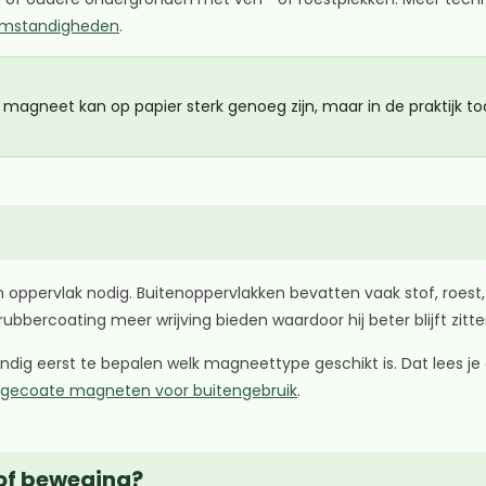
omstandigheden
.
n magneet kan op papier sterk genoeg zijn, maar in de praktijk to
oppervlak nodig. Buitenoppervlakken bevatten vaak stof, roest, 
bbercoating meer wrijving bieden waardoor hij beter blijft zitte
dig eerst te bepalen welk magneettype geschikt is. Dat lees j
rgecoate magneten voor buitengebruik
.
of beweging?