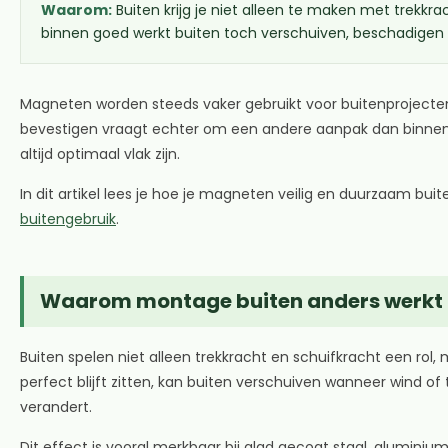
Waarom:
Buiten krijg je niet alleen te maken met trekkr
binnen goed werkt buiten toch verschuiven, beschadigen of 
Magneten worden steeds vaker gebruikt voor buitenprojecten,
bevestigen vraagt echter om een andere aanpak dan binnen,
altijd optimaal vlak zijn.
In dit artikel lees je hoe je magneten veilig en duurzaam bu
buitengebruik
.
Waarom montage buiten anders werkt
Buiten spelen niet alleen trekkracht en schuifkracht een ro
perfect blijft zitten, kan buiten verschuiven wanneer wind o
verandert.
Dit effect is vooral merkbaar bij glad gecoat staal, alumin