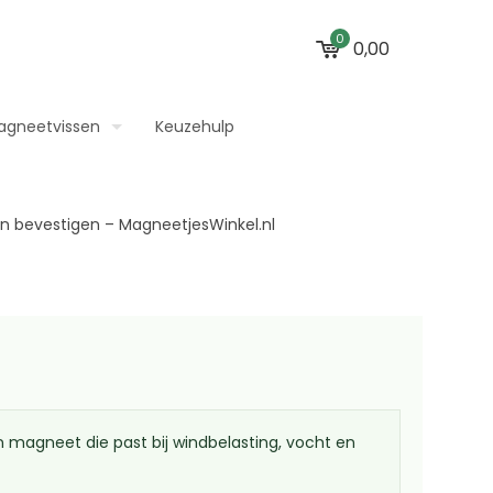
0
0,00
agneetvissen
Keuzehulp
magneet die past bij windbelasting, vocht en