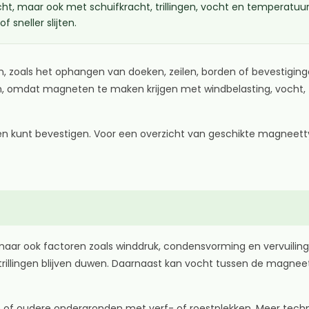
acht, maar ook met schuifkracht, trillingen, vocht en temperat
sneller slijten.
 zoals het ophangen van doeken, zeilen, borden of bevestiginge
 omdat magneten te maken krijgen met windbelasting, vocht, t
iten kunt bevestigen. Voor een overzicht van geschikte magneett
l, maar ook factoren zoals winddruk, condensvorming en vervuil
f trillingen blijven duwen. Daarnaast kan vocht tussen de magne
ium of oudere ondergronden met verf- of roestplekken. Meer tec