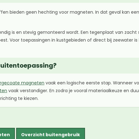
toffen bieden geen hechting voor magneten. In dat geval kan e
estendig is en stevig gemonteerd wordt. Een tegenplaat van zach
t. Voor toepassingen in kustgebieden of direct bij zeewater is 
 buitentoepassing?
ergecoate magneten
vaak een logische eerste stap. Wanneer v
ten
vaak verstandiger. En zodra je vooral materiaalkeuze en duur
richting te kiezen.
eten
Overzicht buitengebruik