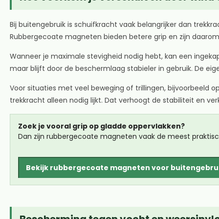
Bij buitengebruik is schuifkracht vaak belangrijker dan trek
Rubbergecoate magneten bieden betere grip en zijn daarom g
Wanneer je maximale stevigheid nodig hebt, kan een ingek
maar blijft door de beschermlaag stabieler in gebruik. De e
Voor situaties met veel beweging of trillingen, bijvoorbeeld 
trekkracht alleen nodig lijkt. Dat verhoogt de stabiliteit en 
Zoek je vooral grip op gladde oppervlakken?
Dan zijn rubbergecoate magneten vaak de meest praktisc
Bekijk rubbergecoate magneten voor buitengebru
Bescherming tegen vocht en weersinvl