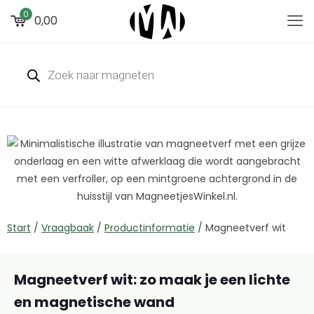
0
0,00
Start
/
Vraagbaak
/
Productinformatie
/
Magneetverf wit
Magneetverf wit: zo maak je een lichte
en magnetische wand