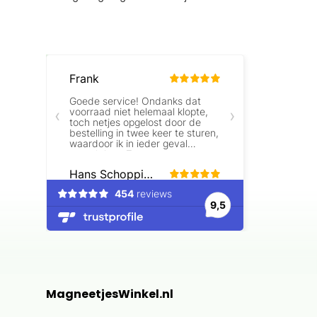
Beoordelingen laden…
MagneetjesWinkel.nl