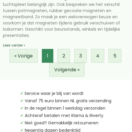
luchtspleet belangrijk zijn. Ook bespreken we het verschil
tussen potmagneten, rubber gecoate magneten en
magneetband. Zo maak je een weloverwogen keuze en
voorkom je dat magneten tijdens gebruik verschuiven of
loskomen. Geschikt voor beursstands, winkels en tijdelijke
presentaties.
Lees verder »
« Vorige
1
2
3
4
5
Volgende »
✓
Service waar je blij van wordt
✓
Vanaf 75 euro binnen NL gratis verzending
✓
In de regel binnen 1 werkdag verzonden
✓
Achteraf betalen met Klarna & Riverty
✓
Niet goed? Gemakkelijk retourneren
✓
Negentig dagen bedenktijd