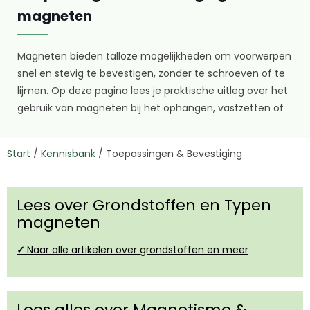
magneten
Magneten bieden talloze mogelijkheden om voorwerpen
snel en stevig te bevestigen, zonder te schroeven of te
lijmen. Op deze pagina lees je praktische uitleg over het
gebruik van magneten bij het ophangen, vastzetten of
monteren van materialen. We bespreken
veelvoorkomende toepassingen, zoals magneethaken,
Start
/
Kennisbank
/
Toepassingen & Bevestiging
houders en zelfklevende magneetoplossingen, en geven
adviezen voor de juiste trekkracht en ondergrond. Ook
lees je waar je op moet letten bij montage en
Lees over Grondstoffen en Typen
demontage. De artikelen hieronder helpen je de juiste
magneten
bevestigingsmethode te kiezen en laten zien hoe
magneten het werk makkelijker en netter maken.
✓
Naar alle artikelen over grondstoffen en meer
Lees alles over Magnetisme &