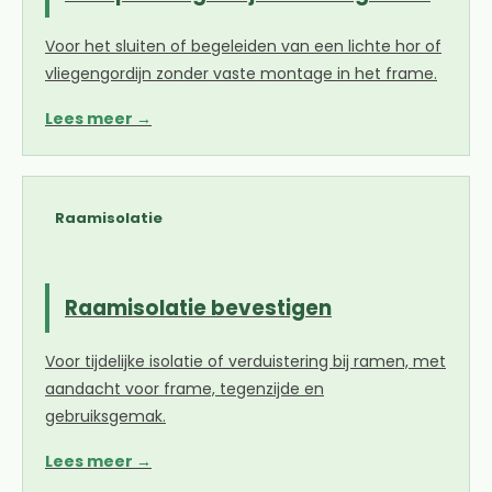
Voor het sluiten of begeleiden van een lichte hor of
vliegengordijn zonder vaste montage in het frame.
Lees meer →
Raamisolatie
Raamisolatie bevestigen
Voor tijdelijke isolatie of verduistering bij ramen, met
aandacht voor frame, tegenzijde en
gebruiksgemak.
Lees meer →