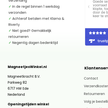
verzending
✓
In de regel binnen 1 werkdag
verzonden
✓
Achteraf betalen met Klarna &
Riverty
✓
Niet goed? Gemakkelijk
retourneren
✓
Negentig dagen bedenktijd
MagneetjesWinkel.nl
Klantenser
Magneetkracht B.V.
Contact
Parkweg 82
Verzendkosten
6717 HW Ede
Retourneren
Nederland
Volg je bestell
Openingstijden winkel