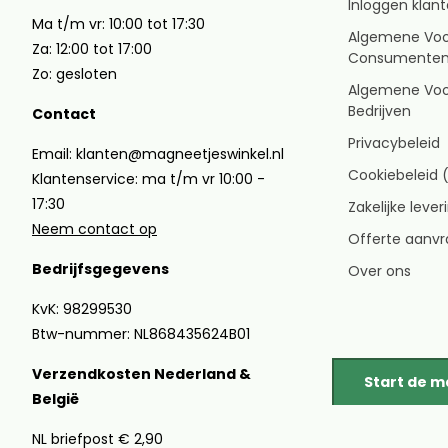
Inloggen klan
Ma t/m vr: 10:00 tot 17:30
Algemene Vo
Za: 12:00 tot 17:00
Consumente
Zo: gesloten
Algemene Vo
Bedrijven
Contact
Privacybeleid
Email: klanten@magneetjeswinkel.nl
Cookiebeleid 
Klantenservice: ma t/m vr 10:00 -
17:30
Zakelijke leve
Neem contact op
Offerte aanv
Bedrijfsgegevens
Over ons
KvK: 98299530
Btw-nummer: NL868435624B01
Verzendkosten Nederland &
Start de 
België
NL briefpost € 2,90