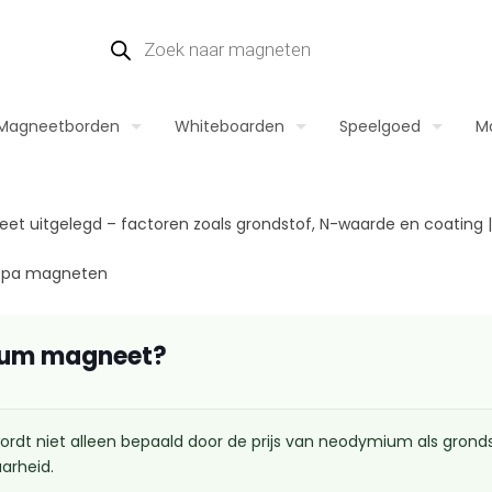
Magneetborden
Whiteboarden
Speelgoed
M
Europa magneten
mium magneet?
t niet alleen bepaald door de prijs van neodymium als gronds
arheid.