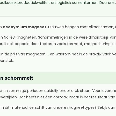
lkeuze, productiekwaliteit en logistiek samenkomen. Daarom zeg
en
neodymium magneet
. Die twee hangen met elkaar samen, m
in NdFeB-magneten. Schommelingen in de wereldmarktprijs van
ordt ook bepaald door factoren zoals formaat, magnetiseringsri
t in de prijs van magneten – en waarom het in de praktijk vaak v
er stuk.
en schommelt
in sommige perioden duidelijk onder druk staan. Voor leveranci
ertijden. Dat heeft niet één oorzaak, maar is het resultaat van
in dit materiaal verschilt van andere magneettypes? Bekijk da