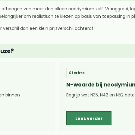
hangen van meer dan alleen neodymium zelf. Vraaggroei, logist
langrijker om realistisch te kiezen op basis van toepassing in pl
rschil dan een klein prijsverschil achteraf.
euze?
Sterkte
N-waarde bij neodymi
en binnen
Begrijp wat N35, N42 en N52 bet
Lees verder