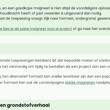
n een goedkope magneet is niet altijd de voordeligste oplossing.
 houdkracht heeft of juist zwaarder is uitgevoerd dan nodig.
wat de toepassing vraagt. Kijk naar formaat, ondergrond, gewe
e kies je de juiste magneet voor je project
of ga naar het overz
onele toepassingen betekent dit dat bepaalde maten of sterktes
het verstandig om tijdig te bestellen als een project aan een v
ng. Een alternatief formaat kan sneller leverbaar zijn dan een po
t per formaat kan ook de contextpagina
sterke magneten
raadpleg
n een grondstofverhaal