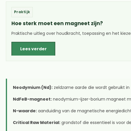
Praktijk
Hoe sterk moet een magneet zijn?
Praktische uitleg over houdkracht, toepassing en het kiezen
Lees verder
Neodymium (Nd):
zeldzame aarde die wordt gebruikt i
NdFeB-magneet:
neodymium-ijzer-borium magneet me
N-waarde:
aanduiding van de magnetische energiedich
Critical Raw Material:
grondstof die essentieel is voor 