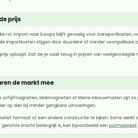
de prijs
e rol. Import naar Europa blijft gevoelig voor transportkosten, ro
otale importkosten stijgen door duurdere of minder voorspelbare lo
tprijs oploopt. Dat zie je vaak terug in prijzen van veelgevraag
turen de markt mee
 schijfmagneten, blokmagneten of kleine inbouwmaten zijn zo po
rder op dan bij minder gangbare uitvoeringen.
rnatief formaat of een andere constructie te kijken. Soms werkt
r gerichte kracht belangrijk is, kan bijvoorbeeld een
potmagneet