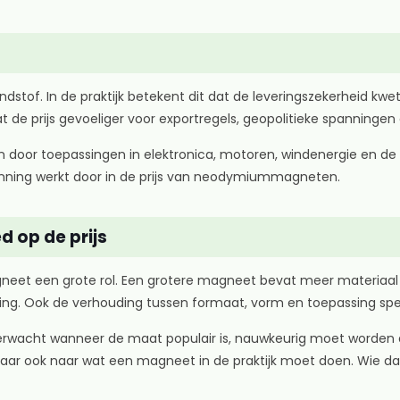
tof. In de praktijk betekent dit dat de leveringszekerheid kwet
t de prijs gevoeliger voor exportregels, geopolitieke spanning
door toepassingen in elektronica, motoren, windenergie en de a
spanning werkt door in de prijs van neodymiummagneten.
d op de prijs
neet een grote rol. Een grotere magneet bevat meer materiaal e
meting. Ook de verhouding tussen formaat, vorm en toepassing sp
verwacht wanneer de maat populair is, nauwkeurig moet worden 
 maar ook naar wat een magneet in de praktijk moet doen. Wie dat