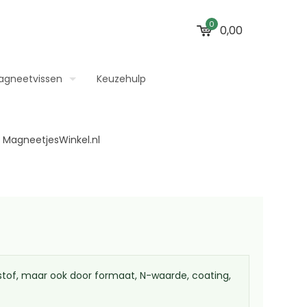
0
0,00
agneetvissen
Keuzehulp
tof, maar ook door formaat, N-waarde, coating,