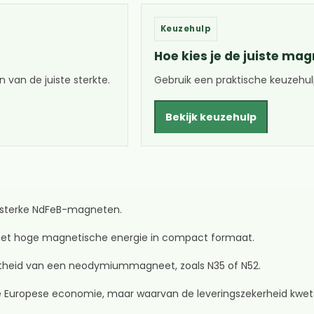
Keuzehulp
Hoe kies je de juiste ma
 van de juiste sterkte.
Gebruik een praktische keuzehulp
Bekijk keuzehulp
n sterke NdFeB-magneten.
t hoge magnetische energie in compact formaat.
theid van een neodymiummagneet, zoals N35 of N52.
de Europese economie, maar waarvan de leveringszekerheid kwets