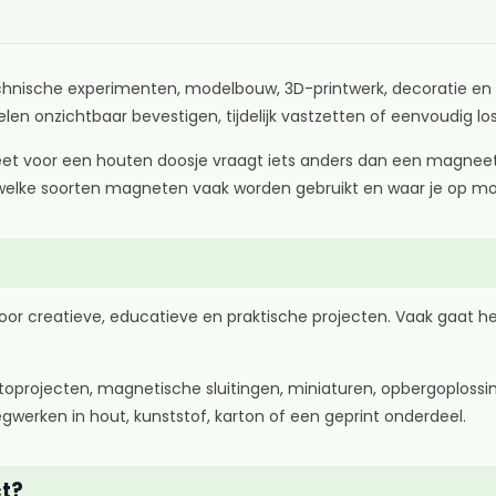
hnische experimenten, modelbouw, 3D-printwerk, decoratie en pr
delen onzichtbaar bevestigen, tijdelijk vastzetten of eenvoudig
eet voor een houten doosje vraagt iets anders dan een magneet
 je welke soorten magneten vaak worden gebruikt en waar je op mo
oor creatieve, educatieve en praktische projecten. Vaak gaat 
oprojecten, magnetische sluitingen, miniaturen, opbergoplossi
egwerken in hout, kunststof, karton of een geprint onderdeel.
ct?