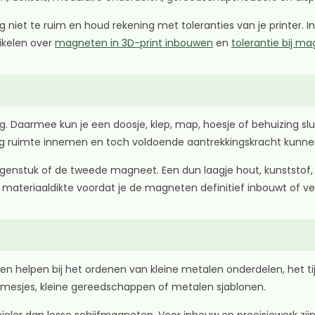
ng niet te ruim en houd rekening met toleranties van je printer. I
ikelen over
magneten in 3D-print inbouwen
en
tolerantie bij ma
 Daarmee kun je een doosje, klep, map, hoesje of behuizing sluit
g ruimte innemen en toch voldoende aantrekkingskracht kunne
enstuk of de tweede magneet. Een dun laagje hout, kunststof, 
materiaaldikte voordat je de magneten definitief inbouwt of ver
n helpen bij het ordenen van kleine metalen onderdelen, het tij
 mesjes, kleine gereedschappen of metalen sjablonen.