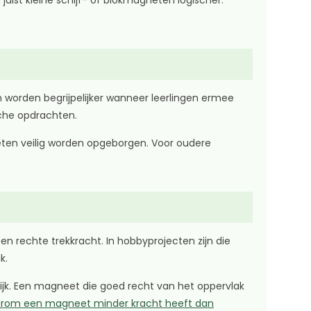
juist kleine schijf- of blokmagneten logischer.
 worden begrijpelijker wanneer leerlingen ermee
che opdrachten.
oeten veilig worden opgeborgen. Voor oudere
 rechte trekkracht. In hobbyprojecten zijn die
k.
ijk. Een magneet die goed recht van het oppervlak
rom een magneet minder kracht heeft dan