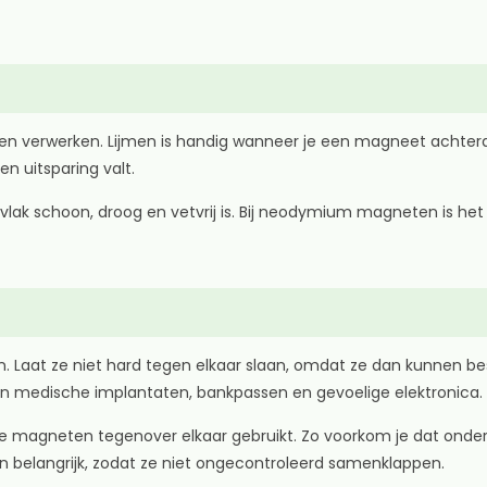
en verwerken. Lijmen is handig wanneer je een magneet achtera
n uitsparing valt.
ervlak schoon, droog en vetvrij is. Bij neodymium magneten is he
 Laat ze niet hard tegen elkaar slaan, omdat ze dan kunnen bes
an medische implantaten, bankpassen en gevoelige elektronica.
ee magneten tegenover elkaar gebruikt. Zo voorkom je dat onderde
ren belangrijk, zodat ze niet ongecontroleerd samenklappen.