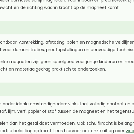
ieler dan losse schijfmagneten. Voor inbouw en precisiewerk zijn 
gewicht en de richting waarin kracht op de magneet komt.
htbaar. Aantrekking, afstoting, polen en magnetische veldlijnen
t voor demonstraties, proefopstellingen en eenvoudige technis
e sterke magneten zijn geen speelgoed voor jonge kinderen en m
acht en materiaalgedrag praktisch te onderzoeken.
r ideale omstandigheden: vlak staal, volledig contact en een
of, lijm, verf, papier of stof tussen de magneet en het tegenstu
elen dan het getal doet vermoeden. Ook schuifkracht is belangr
aartse belasting op komt. Lees hiervoor ook onze uitleg over
waa