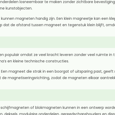
derdelen losneembaar te maken zonder zichtbare bevestiging. 
ine kunstobjecten.
unnen magneten handig zijn. Een klein magneetje kan een klepje
 op dat de afstand tussen magneet en tegenstuk klein blijft, om
 populair omdat ze veel kracht leveren zonder veel ruimte in 
a’s en kleine technische constructies.
ijk. Een magneet die strak in een boorgat of uitsparing past, ge
t de magnetiseringsrichting, zodat de magneten elkaar aantrekk
 schijfmagneten of blokmagneten kunnen in een ontwerp word
n, deksels, modulaire onderdelen, gereedschapshouders en disp