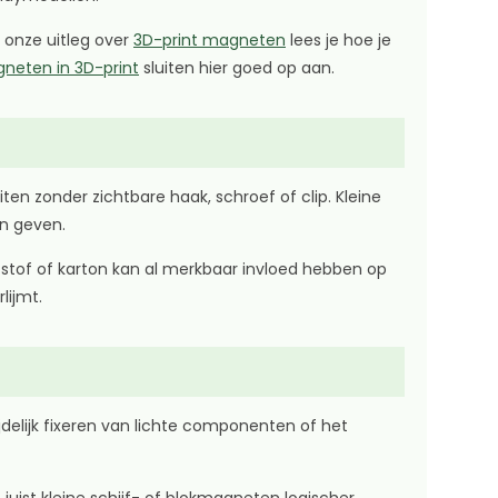
n onze uitleg over
3D-print magneten
lees je hoe je
gneten in 3D-print
sluiten hier goed op aan.
en zonder zichtbare haak, schroef of clip. Kleine
n geven.
stof of karton kan al merkbaar invloed hebben op
lijmt.
delijk fixeren van lichte componenten of het