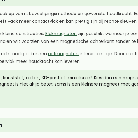
ar ook op vorm, bevestigingsmethode en gewenste houdkracht. Ee
t vaak meer contactvlak en kan prettig zijn bij rechte sleuven 
n kleine constructies.
Blokmagneten
zijn geschikt wanneer je een 
erialen wilt voorzien van een magnetische achterkant zonder te 
racht nodig is, kunnen
potmagneten
interessant zijn. Door de s
ervlak meer houdkracht kan leveren.
kunststof, karton, 3D-print of miniaturen? Kies dan een magnee
neet is niet altijd beter; soms is een kleinere magneet met go
n