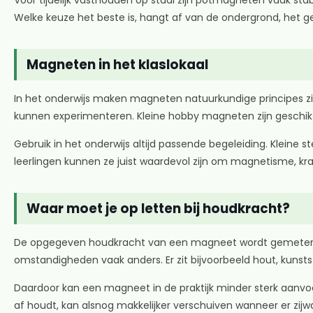
Voor tijdelijk vasthouden op staal zijn potmagneten vaak stab
Welke keuze het beste is, hangt af van de ondergrond, het 
Magneten in het klaslokaal
In het onderwijs maken magneten natuurkundige principes zic
kunnen experimenteren. Kleine hobby magneten zijn geschik
Gebruik in het onderwijs altijd passende begeleiding. Klein
leerlingen kunnen ze juist waardevol zijn om magnetisme, kr
Waar moet je op letten bij houdkracht?
De opgegeven houdkracht van een magneet wordt gemeten onde
omstandigheden vaak anders. Er zit bijvoorbeeld hout, kunstst
Daardoor kan een magneet in de praktijk minder sterk aanvo
af houdt, kan alsnog makkelijker verschuiven wanneer er zijw