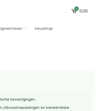
0
0,00
agneetvissen
Keuzehulp
ische bevestigingen.
gen, inbouwtoepassingen en losneembare