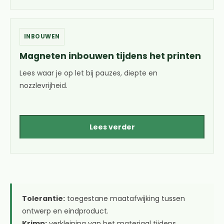
INBOUWEN
Magneten inbouwen tijdens het printen
Lees waar je op let bij pauzes, diepte en
nozzlevrijheid.
Lees verder
Tolerantie:
toegestane maatafwijking tussen
ontwerp en eindproduct.
Krimp:
verkleining van het materiaal tijdens