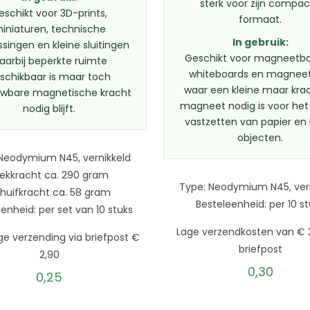
sterk voor zijn compa
eschikt voor 3D-prints,
formaat.
iniaturen, technische
In gebruik:
singen en kleine sluitingen
Geschikt voor magneetbo
aarbij beperkte ruimte
whiteboards en magneet
schikbaar is maar toch
waar een kleine maar kra
uwbare magnetische kracht
magneet nodig is voor het
nodig blijft.
vastzetten van papier en 
objecten.
Neodymium N45, vernikkeld
rekkracht ca. 290 gram
Type: Neodymium N45, ver
huifkracht ca. 58 gram
Besteleenheid: per 10 s
enheid: per set van 10 stuks
Lage verzendkosten van € 2
ge verzending via briefpost €
briefpost
2,90
0,30
0,25