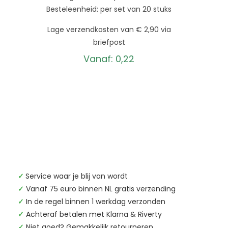
Besteleenheid: per set van 20 stuks
Lage verzendkosten van € 2,90 via
briefpost
Vanaf:
0,22
✓
Service waar je blij van wordt
✓
Vanaf 75 euro binnen NL gratis verzending
✓
In de regel binnen 1 werkdag verzonden
✓
Achteraf betalen met Klarna & Riverty
✓
Niet goed? Gemakkelijk retourneren