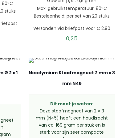
Gewicht p/st: 0,5 gram
: 80°C
Max. gebruikstemperatuur: 80°C
20 stuks
Besteleenheid: per set van 20 stuks
riefpost
Verzonden via briefpost voor € 2,90
0,25
Ø 2 x 1
Neodymium Staafmagneet 2 mm x 3
mm N45
Dit moet je weten:
Deze staafmagneet van 2 × 3
mm (N45) heeft een houdkracht
agneet
van ca. 169 gram per stuk en is
en
sterk voor zijn zeer compacte
 gram