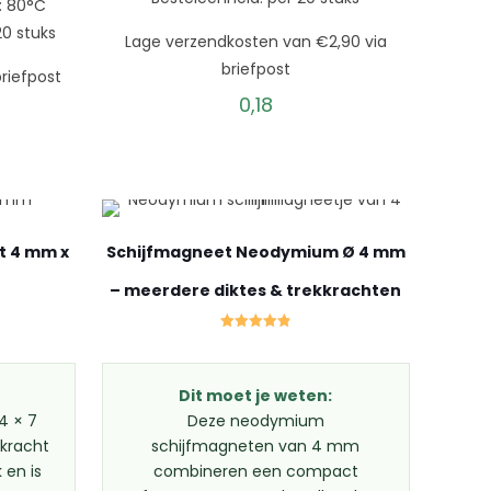
: 80°C
20 stuks
Lage verzendkosten van €2,90 via
briefpost
riefpost
0,18
 4 mm x
Schijfmagneet Neodymium Ø 4 mm
– meerdere diktes & trekkrachten
Gewaardeerd
4.83
uit 5
Dit moet je weten:
4 × 7
Deze neodymium
kracht
schijfmagneten van 4 mm
 en is
combineren een compact