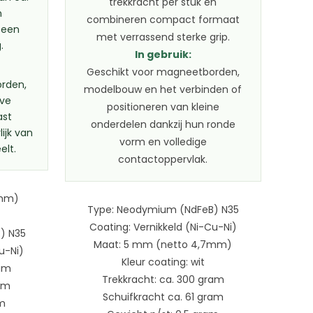
trekkracht per stuk en
n
combineren compact formaat
 een
met verrassend sterke grip.
.
In gebruik:
Geschikt voor magneetborden,
rden,
modelbouw en het verbinden of
eve
positioneren van kleine
ast
onderdelen dankzij hun ronde
lijk van
vorm en volledige
elt.
contactoppervlak.
7mm)
Type: Neodymium (NdFeB) N35
Coating: Vernikkeld (Ni-Cu-Ni)
) N35
Maat: 5 mm (netto 4,7mm)
u-Ni)
Kleur coating: wit
ram
Trekkracht: ca. 300 gram
ram
Schuifkracht ca. 61 gram
am