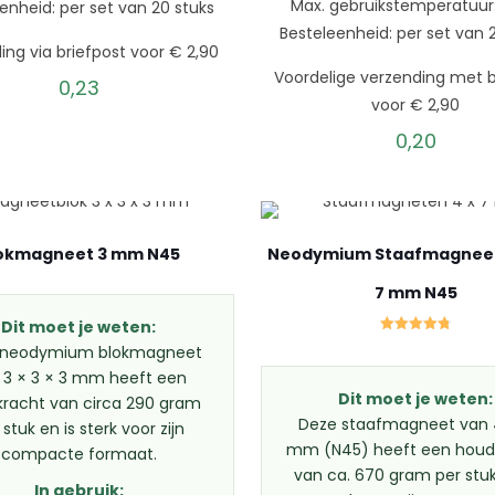
Max. gebruikstemperatuur
enheid: per set van 20 stuks
Besteleenheid: per set van 
ing via briefpost voor € 2,90
Voordelige verzending met b
0,23
voor € 2,90
0,20
okmagneet 3 mm N45
Neodymium Staafmagneet
7 mm N45
Dit moet je weten:
Gewaardeerd
 neodymium blokmagneet
4.75
uit 5
 3 × 3 × 3 mm heeft een
Dit moet je weten:
racht van circa 290 gram
Deze staafmagneet van 
 stuk en is sterk voor zijn
mm (N45) heeft een houd
compacte formaat.
van ca. 670 gram per stuk
In gebruik: