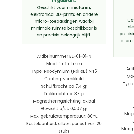
In gebruik:
Geschikt voor miniaturen,
elektronica, 3D-prints en andere
Ge
micro-toepassingen waarbij
el
minimale ruimte beschikbaar is
precis
en precisie belangrijk blijft.
is en
Artikelnummer BL-01-01-N
Maat: 1 x 1 x 1 mm
Art
Type: Neodymium (NdFeB) N45
Maa
Coating: vernikkeld
Type
Schuifkracht ca 7,4 gr
Trekkracht ca. 37 gr
Magnetiseringsrichting: axiaal
Gewicht p/st: 0,007 gr
Magn
Max. gebruikstemperatuur: 80°C
Besteleenheid: alleen per set van 20
Max. 
stuks