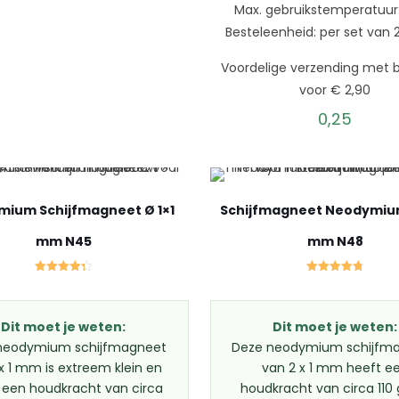
was:
is:
Max. gebruikstemperatuur
68,88.
59,95.
Besteleenheid: per set van 
Voordelige verzending met b
voor € 2,90
0,25
ium Schijfmagneet Ø 1×1
Schijfmagneet Neodymium 
mm N45
mm N48
Gewaardeerd
Gewaardeerd
4.33
4.82
uit 5
uit 5
Dit moet je weten:
Dit moet je weten:
neodymium schijfmagneet
Deze neodymium schijfm
 x 1 mm is extreem klein en
van 2 x 1 mm heeft e
 een houdkracht van circa
houdkracht van circa 110