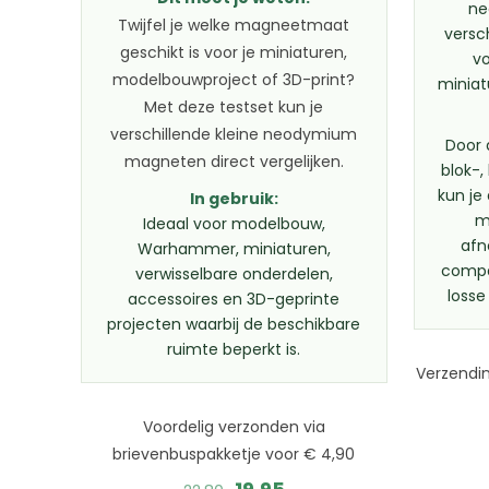
ne
Twijfel je welke magneetmaat
versc
geschikt is voor je miniaturen,
v
modelbouwproject of 3D-print?
miniat
Met deze testset kun je
verschillende kleine neodymium
Door 
magneten direct vergelijken.
blok-
kun je
In gebruik:
m
Ideaal voor modelbouw,
afn
Warhammer, miniaturen,
compa
verwisselbare onderdelen,
losse
accessoires en 3D-geprinte
projecten waarbij de beschikbare
ruimte beperkt is.
Verzendin
Voordelig verzonden via
brievenbuspakketje voor € 4,90
Oorspronkelijke
Huidige