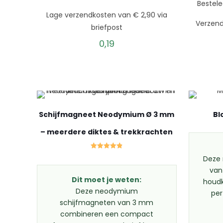
Bestele
Lage verzendkosten van € 2,90 via
Verzend
briefpost
0,19
Schijfmagneet Neodymium Ø 3 mm
Bl
– meerdere diktes & trekkrachten
Gewaardeerd
Deze
4.84
uit 5
van
Dit moet je weten:
houdk
Deze neodymium
per
schijfmagneten van 3 mm
combineren een compact