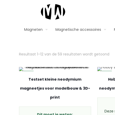
Magneten
Magnetische accessoires
Resultaat 1–12 van de 59 resultaten wordt getoond
-13%
-13%
Testset kleine neodymium
Hob
magneetjes voor modelbouw & 3D-
neodym
print
Deze 
Dit moet je weten: