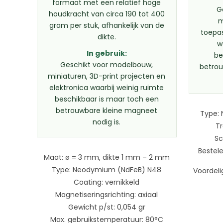
formaat met een relatief hoge
G
houdkracht van circa 190 tot 400
m
gram per stuk, afhankelijk van de
toepas
dikte.
w
In gebruik:
be
Geschikt voor modelbouw,
betro
miniaturen, 3D-print projecten en
elektronica waarbij weinig ruimte
beschikbaar is maar toch een
betrouwbare kleine magneet
Type: 
nodig is.
T
Sc
Bestele
Maat: ø = 3 mm, dikte 1 mm – 2 mm
Type: Neodymium (NdFeB) N48
Voordeli
Coating: vernikkeld
Magnetiseringsrichting: axiaal
Gewicht p/st: 0,054 gr
Max. gebruikstemperatuur: 80°C