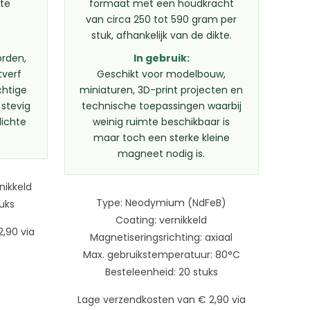
cte
formaat met een houdkracht
van circa 250 tot 590 gram per
stuk, afhankelijk van de dikte.
rden,
In gebruik:
verf
Geschikt voor modelbouw,
chtige
miniaturen, 3D-print projecten en
 stevig
technische toepassingen waarbij
lichte
weinig ruimte beschikbaar is
maar toch een sterke kleine
magneet nodig is.
nikkeld
Type: Neodymium (NdFeB)
tuks
Coating: vernikkeld
,90 via
Magnetiseringsrichting: axiaal
Max. gebruikstemperatuur: 80°C
Besteleenheid: 20 stuks
Lage verzendkosten van € 2,90 via