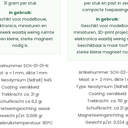
31 gram per stuk.
per stuk en past in ze
compacte toepassing
In gebruik:
schikt voor modelbouw,
In gebruik:
ektronica, miniaturen en
Geschikt voor modelbo
iewerk waarbij weinig ruimte
miniaturen, 3D-print proje
 een kleine, sterke magneet
elektronica waarbij weinig
nodig is.
beschikbaar is maar toc
sterke kleine magneet nod
ikelnummer SCH-01-01-N
Artikelnummer: SCH-02-
t: ø = 1 mm, dikte 1 mm
Maat: ø = 2 mm, dikte 
: Neodymium (NdFeB) N45
Type: Neodymium (NdFeB
Coating: vernikkeld
Coating: vernikkeld
Trekkracht ca. 31 gr
Trekkracht: ca. 110 gr
Schuifkracht ca 6,2 gr
Schuifkracht: ca 21 g
etiseringsrichting: axiaal
Magnetiseringsrichting: a
Gewicht p/st: 0,006 gr
Gewicht p/st: 0,024 g
gebruikstemperatuur: 80°C