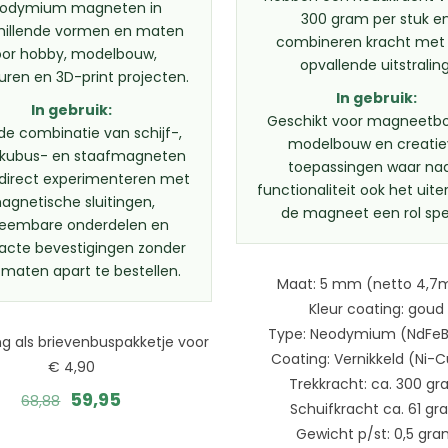
odymium magneten in
300 gram per stuk e
hillende vormen en maten
combineren kracht met
oor hobby, modelbouw,
opvallende uitstraling
uren en 3D-print projecten.
In gebruik:
In gebruik:
Geschikt voor magneetbo
de combinatie van schijf-,
modelbouw en creati
, kubus- en staafmagneten
toepassingen waar na
 direct experimenteren met
functionaliteit ook het uiter
agnetische sluitingen,
de magneet een rol spe
eembare onderdelen en
cte bevestigingen zonder
 maten apart te bestellen.
Maat: 5 mm (netto 4,
Kleur coating: goud
Type: Neodymium (NdFeB
g als brievenbuspakketje voor
Coating: Vernikkeld (Ni-C
€ 4,90
Trekkracht: ca. 300 g
Oorspronkelijke
Huidige
59,95
68,88
Schuifkracht ca. 61 g
prijs
prijs
Gewicht p/st: 0,5 gr