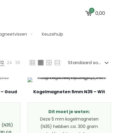
0
0,00
agneetvissen
Keuzehulp
12
24
36
 – Goud
Kogelmagneten 5mm N35 – Wit
Dit moet je weten:
Deze 5 mm kogelmagneten
 (N35)
(N35) hebben ca. 300 gram
an ca.