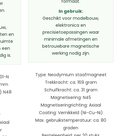
formaat.
er
en.
In gebruik:
Geschikt voor modelbouw,
elektronica en
uw,
precisietoepassingen waar
cten en
minimale afmetingen en
 ruimte
betrouwbare magnetische
h een
werking nodig zijn.
ig is.
Type: Neodymium staafmagneet
01-N
Trekkracht: ca. 169 gram
1 mm
Schuifkracht: ca. 31 gram
) N48
Magnetisering: N45
Magnetiseringrichting: Axiaal
Coating: Vernikkeld (Ni-Cu-Ni)
r
Max. gebruikstemperatuur: ca. 80
xiaal
graden
r
Besteleenheid: per 20 stuks