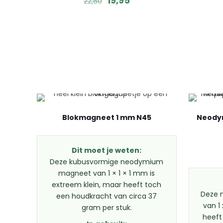
19,95
22,80
prijs
prijs
was:
is:
22,80.
19,95.
Blokmagneet 1 mm N45
Neodym
Dit moet je weten:
Deze kubusvormige neodymium
magneet van 1 × 1 × 1 mm is
extreem klein, maar heeft toch
Deze 
een houdkracht van circa 37
van 1
gram per stuk.
heeft