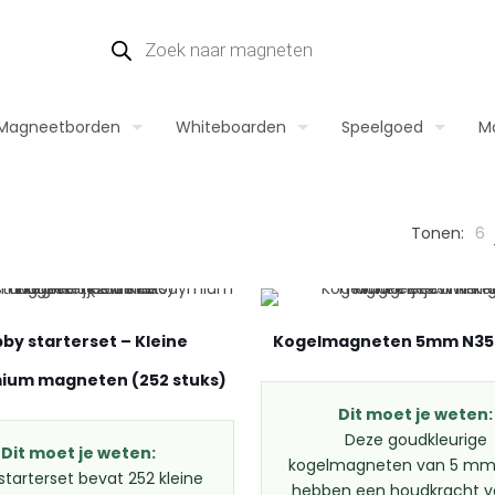
Producten
zoeken
Magneetborden
Whiteboarden
Speelgoed
M
Tonen:
6
by starterset – Kleine
Kogelmagneten 5mm N35
ium magneten (252 stuks)
Dit moet je weten:
Deze goudkleurige
Dit moet je weten:
kogelmagneten van 5 mm
starterset bevat 252 kleine
hebben een houdkracht v