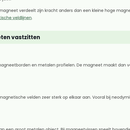
agneet verdeelt zijn kracht anders dan een kleine hoge magne
che veldlijnen
.
ten vastzitten
, magneetborden en metalen profielen. De magneet maakt dan ve
 magnetische velden zeer sterk op elkaar aan. Vooral bij neod
an een groot metalen object. Bij magneetvissen speelt bovendi