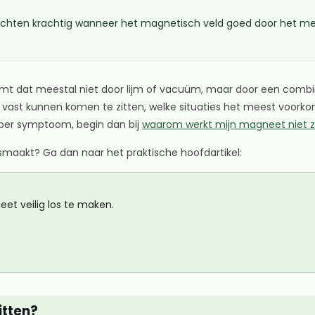
en krachtig wanneer het magnetisch veld goed door het metaal
 komt dat meestal niet door lijm of vacuüm, maar door een comb
vast kunnen komen te zitten, welke situaties het meest vo
 per symptoom, begin dan bij
waarom werkt mijn magneet niet z
osmaakt? Ga dan naar het praktische hoofdartikel:
et veilig los te maken.
itten?