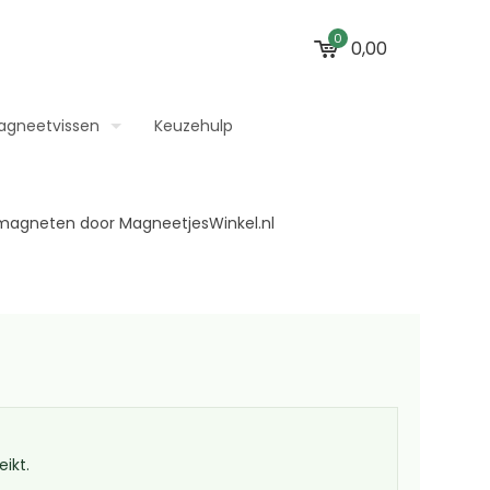
0
0,00
agneetvissen
Keuzehulp
ikt.