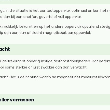
igt. In die situatie is het contactoppervlak optimaal en kan het
dan bij een oneffen, geverfd of vuil oppervlak.
makkelijk loskomt en op het andere oppervlak opvallend stevig 
ip dan een dun of slecht magnetiseerbaar oppervlak.
racht
l de trekkracht onder gunstige testomstandigheden. Dat beteken
oor soms sterker of juist zwakker aan dan verwacht.
cht. Dat is de richting waarin de magneet het moeilijkst loskomt
ler verrassen