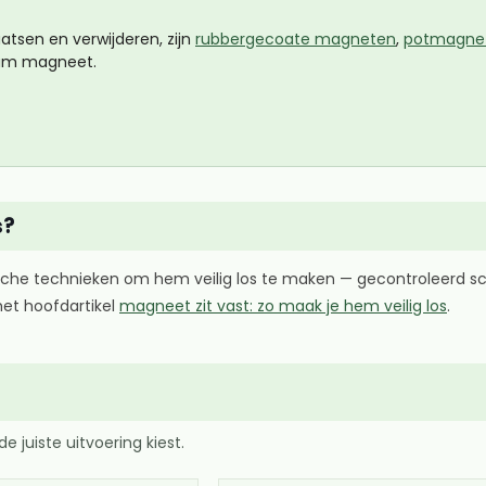
atsen en verwijderen, zijn
rubbergecoate magneten
,
potmagnet
ium magneet.
s?
sche technieken om hem veilig los te maken — gecontroleerd sc
het hoofdartikel
magneet zit vast: zo maak je hem veilig los
.
juiste uitvoering kiest.