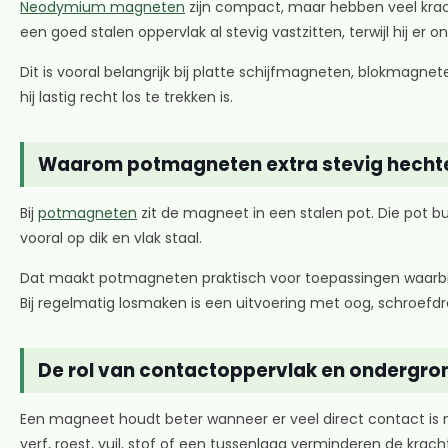
Neodymium magneten
zijn compact, maar hebben veel kra
een goed stalen oppervlak al stevig vastzitten, terwijl hij er on
Dit is vooral belangrijk bij platte schijfmagneten, blokmagn
hij lastig recht los te trekken is.
Waarom potmagneten extra stevig hecht
Bij
potmagneten
zit de magneet in een stalen pot. Die pot b
vooral op dik en vlak staal.
Dat maakt potmagneten praktisch voor toepassingen waarbij v
Bij regelmatig losmaken is een uitvoering met oog, schroefdr
De rol van contactoppervlak en ondergro
Een magneet houdt beter wanneer er veel direct contact is m
verf, roest, vuil, stof of een tussenlaag verminderen de kracht 