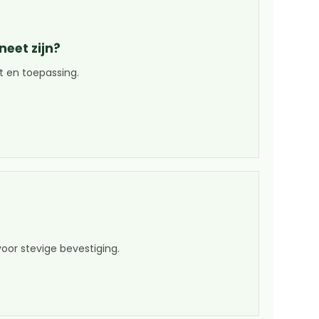
eet zijn?
ht en toepassing.
or stevige bevestiging.