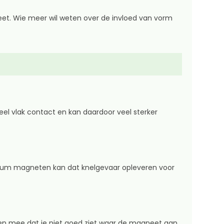
et. Wie meer wil weten over de invloed van vorm
el vlak contact en kan daardoor veel sterker
ymium magneten kan dat knelgevaar opleveren voor
en mee dat je niet goed ziet waar de magneet aan