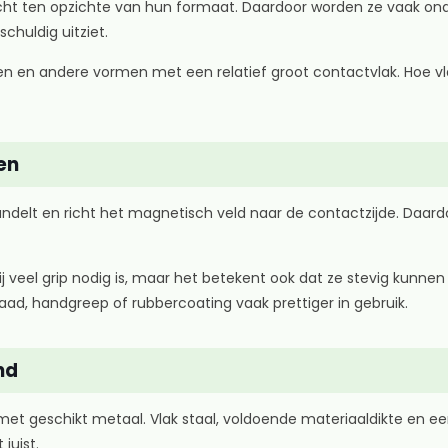
cht ten opzichte van hun formaat. Daardoor worden ze vaak o
schuldig uitziet.
eten en andere vormen met een relatief groot contactvlak. Hoe v
en
undelt en richt het magnetisch veld naar de contactzijde. Daar
eel grip nodig is, maar het betekent ook dat ze stevig kunnen 
aad, handgreep of rubbercoating vaak prettiger in gebruik.
nd
et geschikt metaal. Vlak staal, voldoende materiaaldikte en ee
juist.