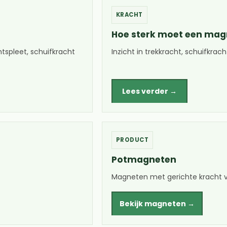
KRACHT
Hoe sterk moet een magn
tspleet, schuifkracht
Inzicht in trekkracht, schuifkrac
Lees verder →
PRODUCT
Potmagneten
Magneten met gerichte kracht vo
Bekijk magneten →