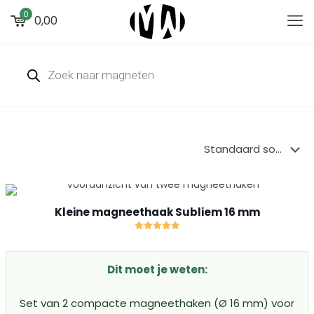
0
0,00
Producten
zoeken
Kleine magneethaak Subliem 16 mm
Gewaardeerd
4.91
uit 5
Dit moet je weten:
Set van 2 compacte magneethaken (Ø 16 mm) voor