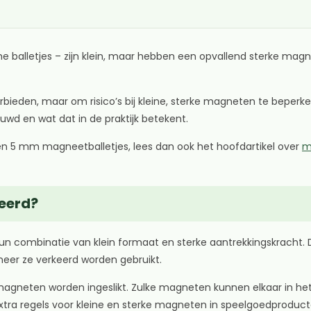
balletjes – zijn klein, maar hebben een opvallend sterke magne
erbieden, maar om risico’s bij kleine, sterke magneten te beper
uwd en wat dat in de praktijk betekent.
 en 5 mm magneetballetjes, lees dan ook het hoofdartikel over
m
eerd?
hun combinatie van klein formaat en sterke aantrekkingskracht.
nneer ze verkeerd worden gebruikt.
gneten worden ingeslikt. Zulke magneten kunnen elkaar in het
xtra regels voor kleine en sterke magneten in speelgoedproduct