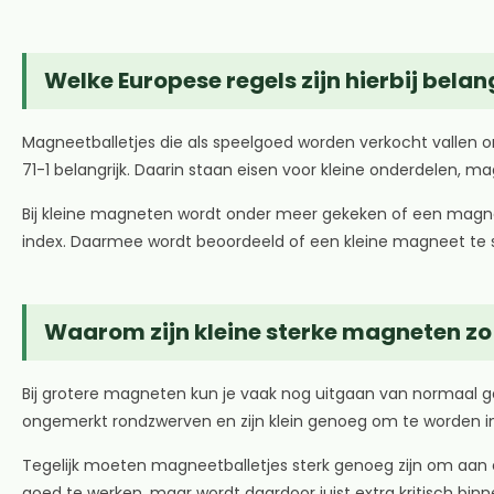
Welke Europese regels zijn hierbij belan
Magneetballetjes die als speelgoed worden verkocht vallen o
71-1 belangrijk. Daarin staan eisen voor kleine onderdelen, m
Bij kleine magneten wordt onder meer gekeken of een magneet
index. Daarmee wordt beoordeeld of een kleine magneet te ste
Waarom zijn kleine sterke magneten zo
Bij grotere magneten kun je vaak nog uitgaan van normaal gebru
ongemerkt rondzwerven en zijn klein genoeg om te worden in
Tegelijk moeten magneetballetjes sterk genoeg zijn om aan e
goed te werken, maar wordt daardoor juist extra kritisch binn