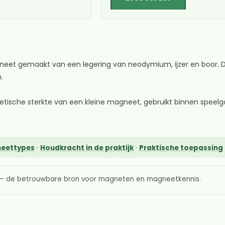
t gemaakt van een legering van neodymium, ijzer en boor. Di
.
sche sterkte van een kleine magneet, gebruikt binnen speelgo
neettypes
·
Houdkracht in de praktijk
·
Praktische toepassing
l – de betrouwbare bron voor magneten en magneetkennis.