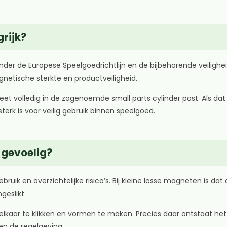
grijk?
nder de Europese Speelgoedrichtlijn en de bijbehorende veilighe
agnetische sterkte en productveiligheid.
 volledig in de zogenoemde small parts cylinder past. Als dat z
rk is voor veilig gebruik binnen speelgoed.
 gevoelig?
ik en overzichtelijke risico’s. Bij kleine losse magneten is dat 
geslikt.
lkaar te klikken en vormen te maken. Precies daar ontstaat het
en de regelgeving.