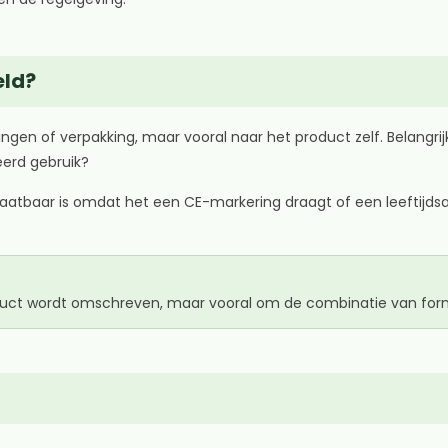
eld?
gen of verpakking, maar vooral naar het product zelf. Belangrijke
keerd gebruik?
elaatbaar is omdat het een CE-markering draagt of een leeftij
oduct wordt omschreven, maar vooral om de combinatie van form