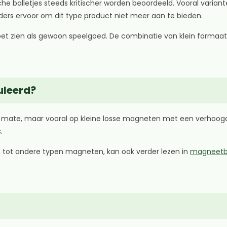
sche balletjes steeds kritischer worden beoordeeld. Vooral vari
rs ervoor om dit type product niet meer aan te bieden.
oet zien als gewoon speelgoed. De combinatie van klein formaa
uleerd?
de mate, maar vooral op kleine losse magneten met een verhoogd
.
n tot andere typen magneten, kan ook verder lezen in
magneetba