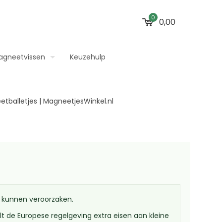
0
0,00
agneetvissen
Keuzehulp
s kunnen veroorzaken.
 de Europese regelgeving extra eisen aan kleine