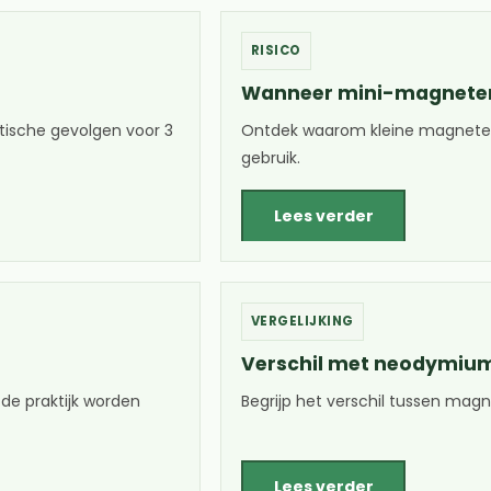
RISICO
Wanneer mini-magneten
ktische gevolgen voor 3
Ontdek waarom kleine magneten 
gebruik.
Lees verder
VERGELIJKING
Verschil met neodymiu
de praktijk worden
Begrijp het verschil tussen mag
Lees verder