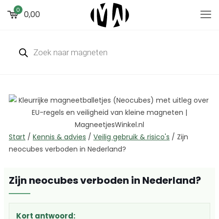
0
0,00
Start
/
Kennis & advies
/
Veilig gebruik & risico's
/
Zijn
neocubes verboden in Nederland?
Zijn neocubes verboden in Nederland?
Kort antwoord: