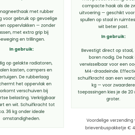
compacte haak als de z
magneethaak met rubber
uitvoering — geschikt voor
g voor gebruik op gevoelige
spullen op staal in ruimte
en oppervlakken — zonder
wit beter past.
assen, met extra grip bij
In gebruik:
beweging en trillingen.
In gebruik:
Bevestigt direct op staal
boren nodig. De haak 
ig op gelakte radiatoren,
verwisselbaar voor een o
alen kasten, campers en
M4-draadeinde. Effect
ertuigen. De rubberlaag
schuifkracht aan een wand 
chermt het oppervlak en
kg — voor zwaarder
orkomt verschuiven bij
toepassingen kies je de 2
rtse belasting. Verkrijgbaar
groter.
art en wit. Schuifkracht tot
ca. 36 kg onder ideale
omstandigheden.
Voordelige verzending 
brievenbuspakketje € 4