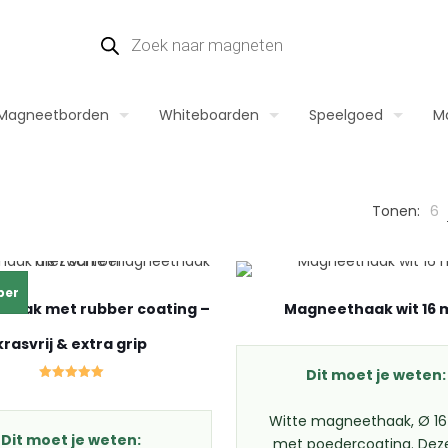
Producten
zoeken
Magneetborden
Whiteboarden
Speelgoed
M
Tonen:
6
per
haak met rubber coating –
Magneethaak wit 16
krasvrij & extra grip
Dit moet je weten:
Gewaardeerd
5.00
uit 5
Witte magneethaak, Ø 1
Dit moet je weten:
met poedercoating. Dez