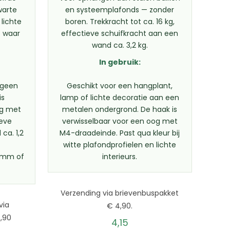
warte
en systeemplafonds — zonder
 lichte
boren. Trekkracht tot ca. 16 kg,
s waar
effectieve schuifkracht aan een
wand ca. 3,2 kg.
In gebruik:
, geen
Geschikt voor een hangplant,
is
lamp of lichte decoratie aan een
og met
metalen ondergrond. De haak is
ieve
verwisselbaar voor een oog met
ca. 1,2
M4-draadeinde. Past qua kleur bij
e
witte plafondprofielen en lichte
0 mm of
interieurs.
Verzending via brievenbuspakket
via
€ 4,90.
,90
4,15