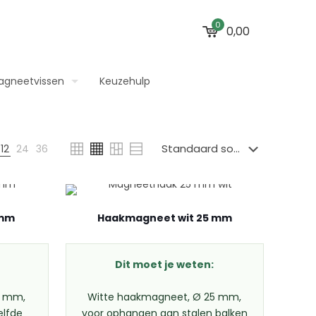
0
0,00
agneetvissen
Keuzehulp
12
24
36
 mm
Haakmagneet wit 25 mm
Dit moet je weten:
6 mm,
Witte haakmagneet, Ø 25 mm,
elfde
voor ophangen aan stalen balken