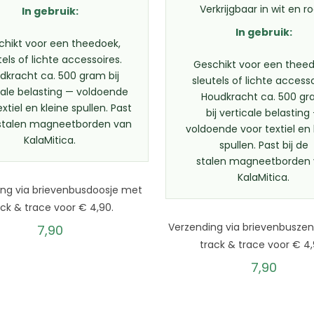
Verkrijgbaar in wit en r
In gebruik:
In gebruik:
chikt voor een theedoek,
tels of lichte accessoires.
Geschikt voor een theed
dkracht ca. 500 gram bij
sleutels of lichte accesso
cale belasting — voldoende
Houdkracht ca. 500 g
xtiel en kleine spullen. Past
bij verticale belasting
 stalen magneetborden van
voldoende voor textiel en 
KalaMitica.
spullen. Past bij de
stalen magneetborden
KalaMitica.
ing via brievenbusdoosje met
ack & trace voor € 4,90.
Verzending via brievenbusze
7,90
track & trace voor € 4,
7,90