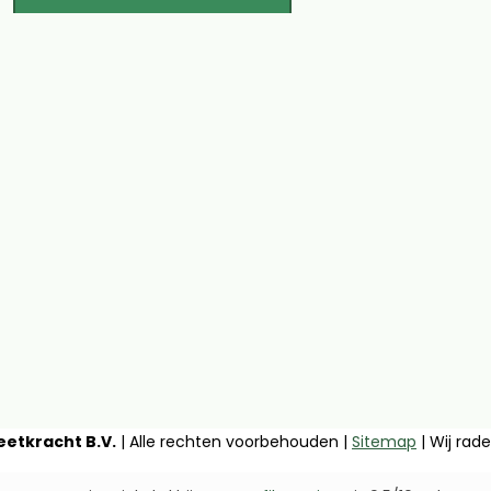
etkracht B.V.
| Alle rechten voorbehouden |
Sitemap
| Wij rad