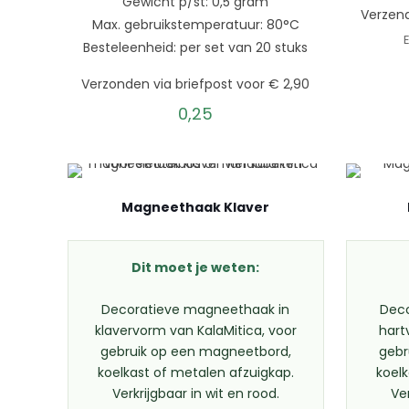
Gewicht p/st: 0,5 gram
Verzend
Max. gebruikstemperatuur: 80°C
Besteleenheid: per set van 20 stuks
Verzonden via briefpost voor € 2,90
0,25
Magneethaak Klaver
Dit moet je weten:
Decoratieve magneethaak in
Dec
klavervorm van KalaMitica, voor
hart
gebruik op een magneetbord,
gebr
koelkast of metalen afzuigkap.
koelk
Verkrijgbaar in wit en rood.
Ver