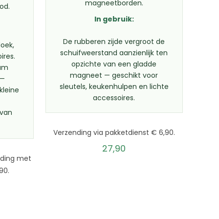
magneetborden.
ood.
In gebruik:
De rubberen zijde vergroot de
oek,
schuifweerstand aanzienlijk ten
ires.
opzichte van een gladde
ram
magneet — geschikt voor
 —
sleutels, keukenhulpen en lichte
kleine
accessoires.
 van
Verzending via pakketdienst € 6,90.
27,90
nding met
90.