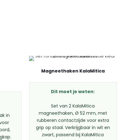
Magneethaken KalaMitica
Dit moet je weten:
Set van 2 KalaMitica
magneethaken, Ø 52 mm, met
k in
rubberen contactzijde voor extra
 voor
grip op staal. Verkrijgbaar in wit en
bord,
zwart, passend bij KalaMitica
igkap.