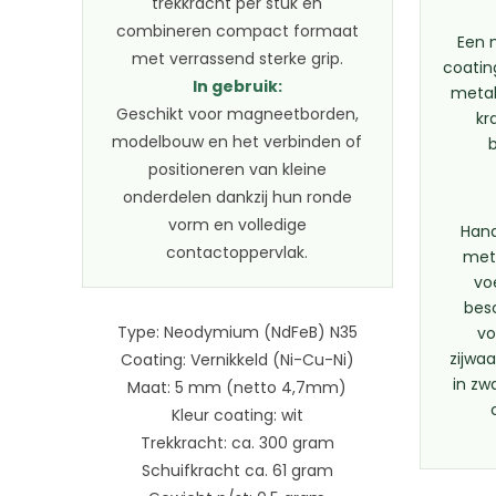
trekkracht per stuk en
combineren compact formaat
Een 
met verrassend sterke grip.
coatin
In gebruik:
metal
Geschikt voor magneetborden,
kr
modelbouw en het verbinden of
positioneren van kleine
onderdelen dankzij hun ronde
vorm en volledige
Hand
contactoppervlak.
met
vo
bes
Type: Neodymium (NdFeB) N35
vo
zijwaa
Coating: Vernikkeld (Ni-Cu-Ni)
in zw
Maat: 5 mm (netto 4,7mm)
Kleur coating: wit
Trekkracht: ca. 300 gram
Schuifkracht ca. 61 gram