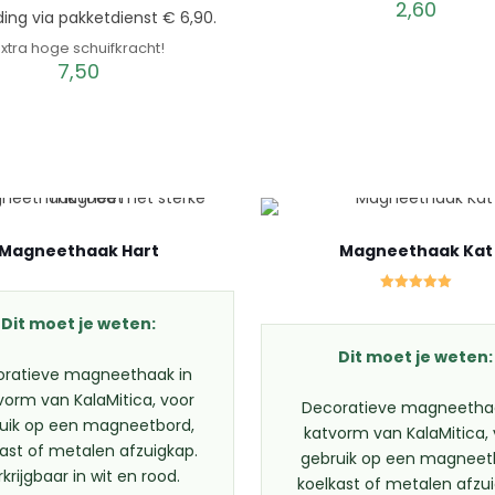
2,60
ing via pakketdienst € 6,90.
Extra hoge schuifkracht!
7,50
Magneethaak Hart
Magneethaak Kat
Gewaardeerd
5.00
Dit moet je weten:
uit 5
Dit moet je weten:
oratieve magneethaak in
vorm van KalaMitica, voor
Decoratieve magneethaa
uik op een magneetbord,
katvorm van KalaMitica,
ast of metalen afzuigkap.
gebruik op een magneet
krijgbaar in wit en rood.
koelkast of metalen afzu