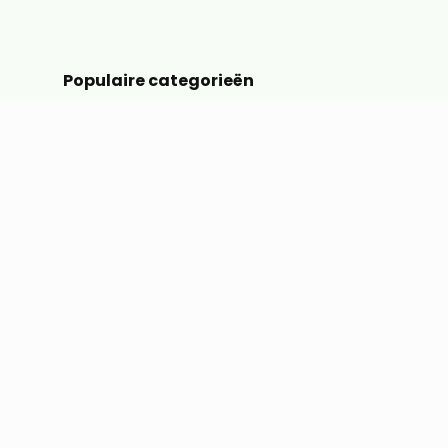
Populaire categorieën
Magneten
Neodymium magneten
Schijfmagneten
Blokmagneten
Kleine magneetjes
Magneetbord
Magneetverf
Hoe kies je de juiste magneet?