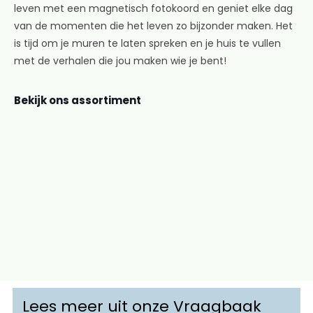
leven met een magnetisch fotokoord en geniet elke dag
van de momenten die het leven zo bijzonder maken. Het
is tijd om je muren te laten spreken en je huis te vullen
met de verhalen die jou maken wie je bent!
Bekijk ons assortiment
-13%
Magnetisch
Fotokoord
fotokoord
(1.9
Rood
meter,
– 150
zilver)
cm
met
gratis
7,90
magneetjes
6,90
7,90
Lees meer uit onze Vraagbaak