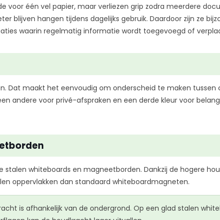
e voor één vel papier, maar verliezen grip zodra meerdere do
ter blijven hangen tijdens dagelijks gebruik. Daardoor zijn ze bi
uaties waarin regelmatig informatie wordt toegevoegd of verplaa
en. Dat maakt het eenvoudig om onderscheid te maken tussen cat
een andere voor privé-afspraken en een derde kleur voor belangri
eetborden
 stalen whiteboards en magneetborden. Dankzij de hogere hou
alen oppervlakken dan standaard whiteboardmagneten.
racht is afhankelijk van de ondergrond. Op een glad stalen whi