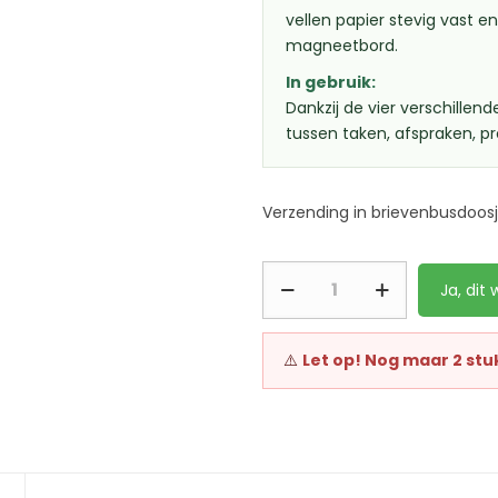
vellen papier stevig vast en
magneetbord.
In gebruik:
Dankzij de vier verschille
tussen taken, afspraken, pr
Verzending in brievenbusdoosj
Ja, dit w
⚠️
Let op! Nog maar 2 stu