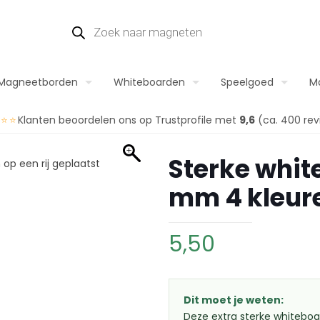
Magneetborden
Whiteboarden
Speelgoed
M
⭐⭐⭐
Klanten beoordelen ons op Trustprofile met
9,6
(ca. 400 rev
Sterke whi
mm 4 kleur
5,50
Dit moet je weten:
Deze extra sterke whiteb