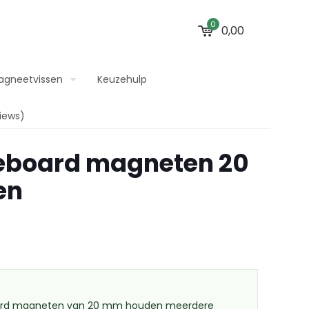
0
0,00
agneetvissen
Keuzehulp
iews)
teboard magneten 20
en
oard magneten van 20 mm houden meerdere