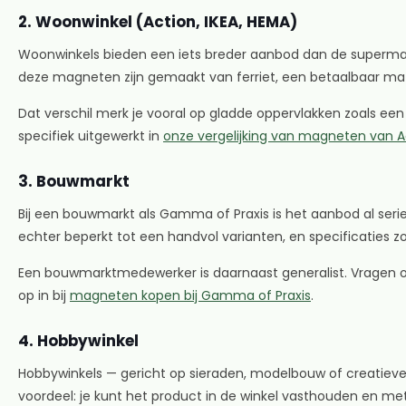
2. Woonwinkel (Action, IKEA, HEMA)
Woonwinkels bieden een iets breder aanbod dan de supermark
deze magneten zijn gemaakt van ferriet, een betaalbaar mat
Dat verschil merk je vooral op gladde oppervlakken zoals e
specifiek uitgewerkt in
onze vergelijking van magneten van A
3. Bouwmarkt
Bij een bouwmarkt als Gamma of Praxis is het aanbod al ser
echter beperkt tot een handvol varianten, en specificaties z
Een bouwmarktmedewerker is daarnaast generalist. Vragen ove
op in bij
magneten kopen bij Gamma of Praxis
.
4. Hobbywinkel
Hobbywinkels — gericht op sieraden, modelbouw of creatie
voordeel: je kunt het product in de winkel vasthouden en me