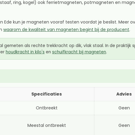
 staaf, ring, kogel) ook ferrietmagneten, potmagneten en magn
in Ede kun je magneten vooraf testen voordat je beslist. Meer ove
in
waarom de kwaliteit van magneten begint bij de producent
.
emeten als rechte trekkracht op dik, vlak staal. In de praktijk sp
ver
houdkracht in kilo's
en
schuifkracht bij magneten
.
Specificaties
Advies
Ontbreekt
Geen
Meestal ontbreekt
Geen