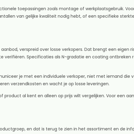
unctionele toepassingen zoals montage of werkplaatsgebruik. Vo
ntallen van gelijke kwaliteit nodig hebt, of een specifieke sterk
anbod, verspreid over losse verkopers. Dat brengt een eigen risi
 verifiëren. Specificaties als N-gradatie en coating ontbreken re
mmuniceer je met een individuele verkoper, niet met iemand die
keren verzendkosten en wacht je op losse leveringen.
of product al kent en alleen op prijs wilt vergelijken. Voor een 
uctgroep, en dat is terug te zien in het assortiment en de info