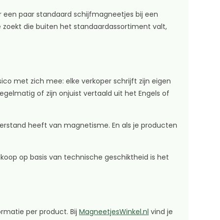
or een paar standaard schijfmagneetjes bij een
te zoekt die buiten het standaardassortiment valt,
co met zich mee: elke verkoper schrijft zijn eigen
gelmatig of zijn onjuist vertaald uit het Engels of
 verstand heeft van magnetisme. En als je producten
aankoop op basis van technische geschiktheid is het
rmatie per product. Bij
MagneetjesWinkel.nl
vind je