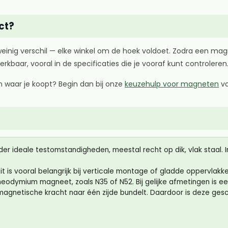
ct?
einig verschil — elke winkel om de hoek voldoet. Zodra een magn
kbaar, vooral in de specificaties die je vooraf kunt controleren
an waar je koopt? Begin dan bij onze
keuzehulp voor magneten
vo
ideale testomstandigheden, meestal recht op dik, vlak staal. In d
 is vooral belangrijk bij verticale montage of gladde oppervlakke
eodymium magneet, zoals N35 of N52. Bij gelijke afmetingen is ee
magnetische kracht naar één zijde bundelt. Daardoor is deze ges