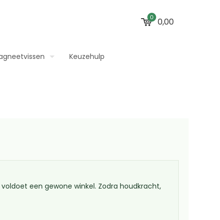
0
0,00
agneetvissen
Keuzehulp
voldoet een gewone winkel. Zodra houdkracht,