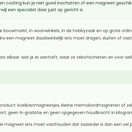
s en coating kun je niet goed inschatten of een magneet geschikt
l een specialist daar juist op gericht is.
e bouwmarkt, in woonwinkels, in de hobbyzaak en op grote onlin
zodra een magneet daadwerkelijk iets moet dragen, sluiten of va
 elkaar: wat je er aantreft, waar ze tekortschieten en voor welk
roduct: koelkastmagneetjes, kleine memobordmagneten of zelfkl
alsoort, geen N-gradatie en geen opgegeven houdkracht in kilogra
de magneet iets moet vasthouden dat zwaarder is dan een vel pap