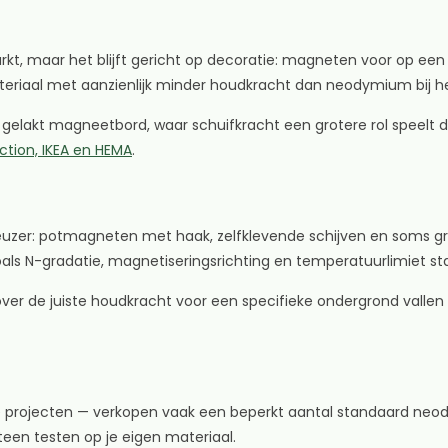
t, maar het blijft gericht op decoratie: magneten voor op een 
eriaal met aanzienlijk minder houdkracht dan neodymium bij h
en gelakt magneetbord, waar schuifkracht een grotere rol speel
ction, IKEA en HEMA
.
ieuzer: potmagneten met haak, zelfklevende schijven en soms gr
oals N-gradatie, magnetiseringsrichting en temperatuurlimiet st
r de juiste houdkracht voor een specifieke ondergrond vallen m
ve projecten — verkopen vaak een beperkt aantal standaard ne
teen testen op je eigen materiaal.