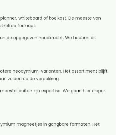
planner, whiteboard of koelkast. De meeste van
etzelfde formaat.
t dan de opgegeven houdkracht. We hebben dit
otere neodymium-varianten. Het assortiment blijft
aan zelden op de verpakking.
eestal buiten zijn expertise. We gaan hier dieper
odymium magneetjes in gangbare formaten. Het