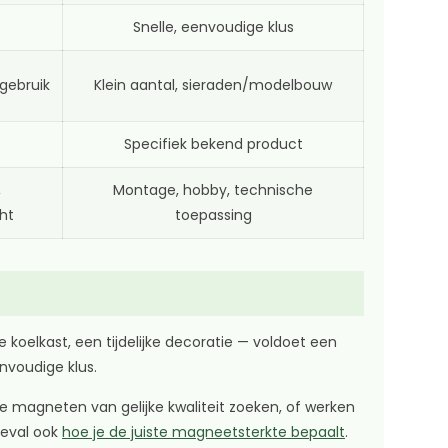
Snelle, eenvoudige klus
gebruik
Klein aantal, sieraden/modelbouw
Specifiek bekend product
,
Montage, hobby, technische
ht
toepassing
 koelkast, een tijdelijke decoratie — voldoet een
nvoudige klus.
e magneten van gelijke kwaliteit zoeken, of werken
geval ook
hoe je de juiste magneetsterkte bepaalt
.